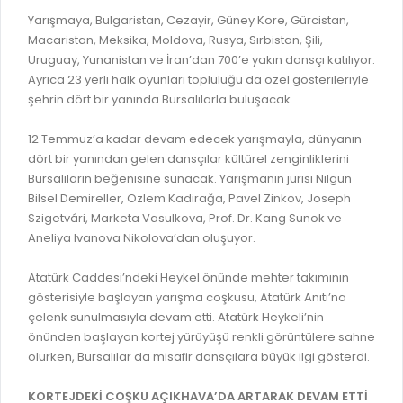
GELİR TARİFESİ
Yarışmaya, Bulgaristan, Cezayir, Güney Kore, Gürcistan,
EVRAK TAKİBİ
İMAR PLANI DEĞİŞİKLİKLERİ
Macaristan, Meksika, Moldova, Rusya, Sırbistan, Şili,
MEZARLIK BİLGİ SİSTEMİ
Uruguay, Yunanistan ve İran’dan 700’e yakın dansçı katılıyor.
UKOME TOPLANTILARI
Ayrıca 23 yerli halk oyunları topluluğu da özel gösterileriyle
GENEL EVRAK KAYIT
şehrin dört bir yanında Bursalılarla buluşacak.
FOTOĞRAF GALERİSİ
LOKMA DAĞITIM İZNİ BAŞVURUSU
BURSA GÜNLÜĞÜ DERGİSİ
12 Temmuz’a kadar devam edecek yarışmayla, dünyanın
BAĞLANTILAR
dört bir yanından gelen dansçılar kültürel zenginliklerini
AYKOME KARARLARI
Bursalıların beğenisine sunacak. Yarışmanın jürisi Nilgün
WEB - MOBIL UYGULAMALARIMIZ
Bilsel Demireller, Özlem Kadirağa, Pavel Zinkov, Joseph
BURSA YAYINLARI
Szigetvári, Marketa Vasulkova, Prof. Dr. Kang Sunok ve
KURUM İÇİ UYGULAMALAR
YÖNETİM SİSTEMLERİ
Aneliya Ivanova Nikolova’dan oluşuyor.
E-DEVLET KAPISI
VİZYON & MİSYON
Atatürk Caddesi’ndeki Heykel önünde mehter takımının
NÖBETÇİ ECZANELER
gösterisiyle başlayan yarışma coşkusu, Atatürk Anıtı’na
POLİTİKALARIMIZ
çelenk sunulmasıyla devam etti. Atatürk Heykeli’nin
HAL FİYATLARI
ENTEGRE YÖNETIM SISTEMI
önünden başlayan kortej yürüyüşü renkli görüntülere sahne
SANAL TURLAR
olurken, Bursalılar da misafir dansçılara büyük ilgi gösterdi.
KALITE BELGELERIMIZ
KURUMLAR
KORTEJDEKİ COŞKU AÇIKHAVA’DA ARTARAK DEVAM ETTİ
KVKK AYDINLATMA METNI