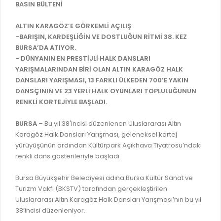
İLAN REKLAM E-BEYANNAME
BASIN BÜLTENİ
BİLGİ EDİNME
YANGIN SİGORTA E-BEYANNAME
MECLİS
ALTIN KARAGÖZ’E GÖRKEMLİ AÇILIŞ
BAŞVURU / KAYIT / SORGU
-BARIŞIN, KARDEŞLİĞİN VE DOSTLUĞUN RİTMİ 38. KEZ
MECLİS ÜYELERİ
BURSA’DA ATIYOR.
ORKESTRA KAYIT
- DÜNYANIN EN PRESTİJLİ HALK DANSLARI
KOMİSYON ÜYELERİ
YARIŞMALARINDAN BİRİ OLAN ALTIN KARAGÖZ HALK
SEYAHAT KARTI SORGULAMA
MECLİS KARARLARI
DANSLARI YARIŞMASI, 13 FARKLI ÜLKEDEN 700’E YAKIN
DANSÇININ VE 23 YERLİ HALK OYUNLARI TOPLULUĞUNUN
BURSA AKADEMİ
MECLİS GÜNDEMİ VE KARAR ÖZETLERİ
RENKLİ KORTEJİYLE BAŞLADI.
ÜCRETSİZ WİFİ NOKTALARI
YAYIN / PLAN / RAPOR
BURSA
– Bu yıl 38'incisi düzenlenen Uluslararası Altın
İTFAİYE RAPORU
Karagöz Halk Dansları Yarışması, geleneksel kortej
STRATEJİK PLANLAR
yürüyüşünün ardından Kültürpark Açıkhava Tiyatrosu’ndaki
ONLİNE KATI ATIK BAŞVURUSU
PERFORMANS PROGRAMI
renkli dans gösterileriyle başladı.
İTFAİYE OLAY KAYDI BAŞVURUSU
BÜTÇE
Bursa Büyükşehir Belediyesi adına Bursa Kültür Sanat ve
BADEM KAYIT
FAALİYET RAPORLARI
Turizm Vakfı (BKSTV) tarafından gerçekleştirilen
İHALE İLANLARI
Uluslararası Altın Karagöz Halk Dansları Yarışması’nın bu yıl
KESİN HESAPLAR
38’incisi düzenleniyor.
DOĞRUDAN TEMİN İLANLARI