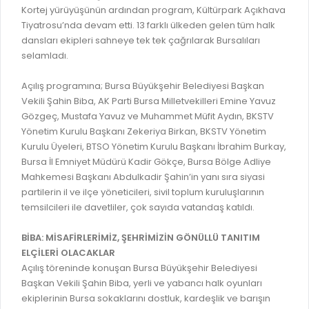
Kortej yürüyüşünün ardından program, Kültürpark Açıkhava
RUHSATLI HAFRİYAT ALANLARI
YÖNETMELIKLER / YÖNERGELER
Tiyatrosu’nda devam etti. 13 farklı ülkeden gelen tüm halk
ŞİKAYET TAKİBİ (KURUMLAR)
dansları ekipleri sahneye tek tek çağrılarak Bursalıları
KAMU HİZMET STANDARTLARI (KAHİS)
selamladı.
MÜHENDİS, MİMAR VE SÜRVEYAN KAYITLARI (İLÇE BELEDİYEL
Açılış programına; Bursa Büyükşehir Belediyesi Başkan
MÜHENDİS, MİMAR VE SÜRVEYAN KAYITLARI
Vekili Şahin Biba, AK Parti Bursa Milletvekilleri Emine Yavuz
VEFAT KAYDI GİRİŞİ (İLÇE BELEDİYELER)
Gözgeç, Mustafa Yavuz ve Muhammet Müfit Aydın, BKSTV
Yönetim Kurulu Başkanı Zekeriya Birkan, BKSTV Yönetim
YER SEÇİM BELGESİ, MOBİL VE SAHA DOLABI BAŞVURULARI
Kurulu Üyeleri, BTSO Yönetim Kurulu Başkanı İbrahim Burkay,
Bursa İl Emniyet Müdürü Kadir Gökçe, Bursa Bölge Adliye
GÜNLÜK KAZI ÇALIŞMALARI
Mahkemesi Başkanı Abdulkadir Şahin’in yanı sıra siyasi
TARIMSAL AMAÇLI METEOROLOJİ İSTASYON VERİLERİ
partilerin il ve ilçe yöneticileri, sivil toplum kuruluşlarının
temsilcileri ile davetliler, çok sayıda vatandaş katıldı.
BİBA: MİSAFİRLERİMİZ, ŞEHRİMİZİN GÖNÜLLÜ TANITIM
ELÇİLERİ OLACAKLAR
Açılış töreninde konuşan Bursa Büyükşehir Belediyesi
Başkan Vekili Şahin Biba, yerli ve yabancı halk oyunları
ekiplerinin Bursa sokaklarını dostluk, kardeşlik ve barışın