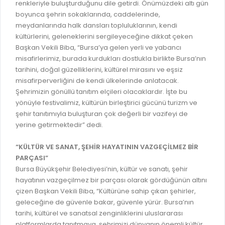
renkleriyle buluşturduğunu dile getirdi. Önümüzdeki altı gün
boyunca şehrin sokaklarında, caddelerinde,
meydanlarında halk dansları topluluklarının, kendi
kültürlerini, geleneklerini sergileyeceğine dikkat çeken
Başkan Vekili Biba, “Bursa’ya gelen yerli ve yabancı
misafirlerimiz, burada kurdukları dostlukla birlikte Bursa’nın
tarihini, doğal güzelliklerini, kültürel mirasını ve eşsiz
misafirperverliğini de kendi ülkelerinde anlatacak.
Şehrimizin gönüllü tanıtım elçileri olacaklardır. İşte bu
yönüyle festivalimiz, kültürün birleştirici gücünü turizm ve
şehir tanıtımıyla buluşturan çok değerli bir vazifeyi de
yerine getirmektedir” dedi.
“KÜLTÜR VE SANAT, ŞEHİR HAYATININ VAZGEÇİLMEZ BİR
PARÇASI”
Bursa Büyükşehir Belediyesi’nin, kültür ve sanatı, şehir
hayatının vazgeçilmez bir parçası olarak gördüğünün altını
çizen Başkan Vekili Biba, “Kültürüne sahip çıkan şehirler,
geleceğine de güvenle bakar, güvenle yürür. Bursa’nın
tarihi, kültürel ve sanatsal zenginliklerini uluslararası
platformlarda tanıtmaya, şehrimizi dünyanın önemli kültür