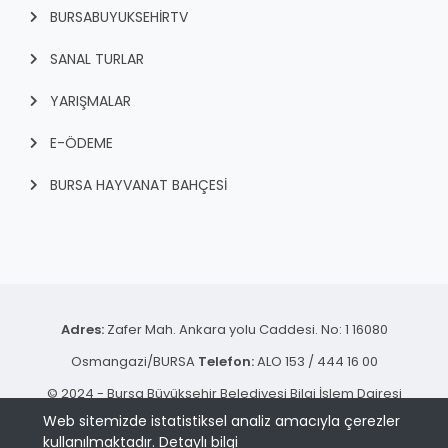
BURSABUYUKSEHIRTV
SANAL TURLAR
YARIŞMALAR
E-ÖDEME
BURSA HAYVANAT BAHÇESİ
Adres:
Zafer Mah. Ankara yolu Caddesi. No: 1 16080
Osmangazi/BURSA
Telefon:
ALO 153 / 444 16 00
© 2024 - Bursa Büyükşehir Belediyesi Bilgi İşlem Dairesi
Web sitemizde istatistiksel analiz amacıyla çerezler
Başkanlığı | Tüm hakkı saklıdır.
kullanılmaktadır.
Detaylı bilgi