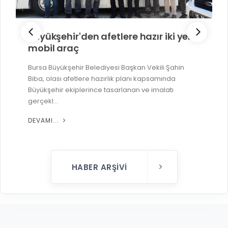
r iki yeni
İlklerin festivalinde çocuklar d
şakrak
kili Şahin
Bursa Büyükşehir Belediyesi’nin kültür sana
samında
vizyonunu yansıtan Uluslararası Bursa Festiva
malatı
ilk kez minik sanatseverlere de kapılarını aç
DEVAMI...
HABER ARŞIVI