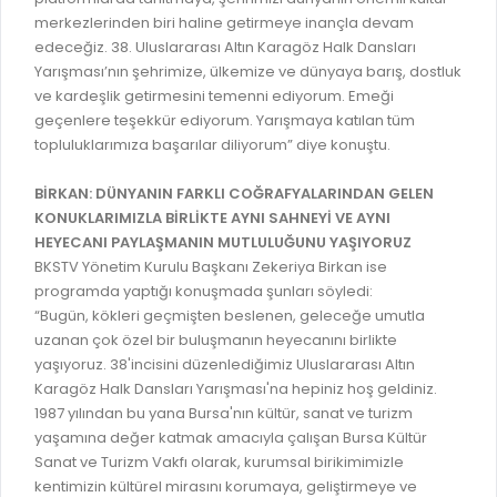
merkezlerinden biri haline getirmeye inançla devam
edeceğiz. 38. Uluslararası Altın Karagöz Halk Dansları
Yarışması’nın şehrimize, ülkemize ve dünyaya barış, dostluk
ve kardeşlik getirmesini temenni ediyorum. Emeği
geçenlere teşekkür ediyorum. Yarışmaya katılan tüm
topluluklarımıza başarılar diliyorum” diye konuştu.
BİRKAN: DÜNYANIN FARKLI COĞRAFYALARINDAN GELEN
KONUKLARIMIZLA BİRLİKTE AYNI SAHNEYİ VE AYNI
HEYECANI PAYLAŞMANIN MUTLULUĞUNU YAŞIYORUZ
BKSTV Yönetim Kurulu Başkanı Zekeriya Birkan ise
programda yaptığı konuşmada şunları söyledi:
“Bugün, kökleri geçmişten beslenen, geleceğe umutla
uzanan çok özel bir buluşmanın heyecanını birlikte
yaşıyoruz. 38'incisini düzenlediğimiz Uluslararası Altın
Karagöz Halk Dansları Yarışması'na hepiniz hoş geldiniz.
1987 yılından bu yana Bursa'nın kültür, sanat ve turizm
yaşamına değer katmak amacıyla çalışan Bursa Kültür
Sanat ve Turizm Vakfı olarak, kurumsal birikimimizle
kentimizin kültürel mirasını korumaya, geliştirmeye ve