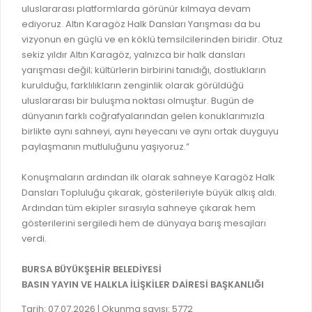
uluslararası platformlarda görünür kılmaya devam
ediyoruz. Altın Karagöz Halk Dansları Yarışması da bu
vizyonun en güçlü ve en köklü temsilcilerinden biridir. Otuz
sekiz yıldır Altın Karagöz, yalnızca bir halk dansları
yarışması değil; kültürlerin birbirini tanıdığı, dostlukların
kurulduğu, farklılıkların zenginlik olarak görüldüğü
uluslararası bir buluşma noktası olmuştur. Bugün de
dünyanın farklı coğrafyalarından gelen konuklarımızla
birlikte aynı sahneyi, aynı heyecanı ve aynı ortak duyguyu
paylaşmanın mutluluğunu yaşıyoruz.”
Konuşmaların ardından ilk olarak sahneye Karagöz Halk
Dansları Topluluğu çıkarak, gösterileriyle büyük alkış aldı.
Ardından tüm ekipler sırasıyla sahneye çıkarak hem
gösterilerini sergiledi hem de dünyaya barış mesajları
verdi.
BURSA BÜYÜKŞEHİR BELEDİYESİ
BASIN YAYIN VE HALKLA İLİŞKİLER DAİRESİ BAŞKANLIĞI
Tarih: 07.07.2026 | Okunma sayısı: 5772