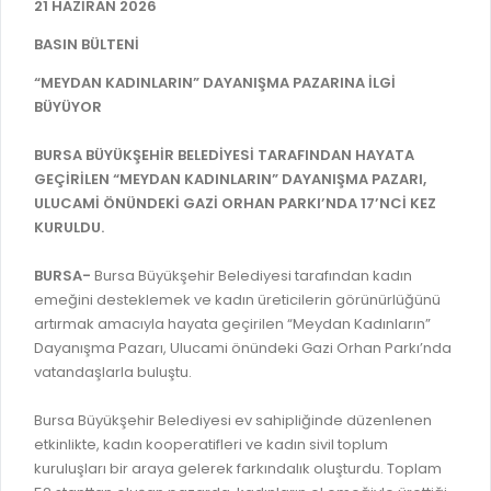
İLAN REKLAM E-BEYANNAME
21 HAZİRAN 2026
BİLGİ EDİNME
YANGIN SİGORTA E-BEYANNAME
BASIN BÜLTENİ
MECLİS
BAŞVURU / KAYIT / SORGU
“MEYDAN KADINLARIN” DAYANIŞMA PAZARINA İLGİ
MECLİS ÜYELERİ
BÜYÜYOR
ORKESTRA KAYIT
KOMİSYON ÜYELERİ
BURSA BÜYÜKŞEHİR BELEDİYESİ TARAFINDAN HAYATA
SEYAHAT KARTI SORGULAMA
MECLİS KARARLARI
GEÇİRİLEN “MEYDAN KADINLARIN” DAYANIŞMA PAZARI,
ULUCAMİ ÖNÜNDEKİ GAZİ ORHAN PARKI’NDA 17’NCİ KEZ
BURSA AKADEMİ
MECLİS GÜNDEMİ VE KARAR ÖZETLERİ
KURULDU.
ÜCRETSİZ WİFİ NOKTALARI
YAYIN / PLAN / RAPOR
BURSA-
Bursa Büyükşehir Belediyesi tarafından kadın
İTFAİYE RAPORU
emeğini desteklemek ve kadın üreticilerin görünürlüğünü
STRATEJİK PLANLAR
artırmak amacıyla hayata geçirilen “Meydan Kadınların”
ONLİNE KATI ATIK BAŞVURUSU
PERFORMANS PROGRAMI
Dayanışma Pazarı, Ulucami önündeki Gazi Orhan Parkı’nda
İTFAİYE OLAY KAYDI BAŞVURUSU
vatandaşlarla buluştu.
BÜTÇE
BADEM KAYIT
FAALİYET RAPORLARI
Bursa Büyükşehir Belediyesi ev sahipliğinde düzenlenen
İHALE İLANLARI
etkinlikte, kadın kooperatifleri ve kadın sivil toplum
KESİN HESAPLAR
kuruluşları bir araya gelerek farkındalık oluşturdu. Toplam
DOĞRUDAN TEMİN İLANLARI