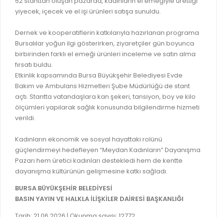
52 stanttan oluşan pazarda, kadınların el emeğiyle ürettiği
GELİR TARİFESİ
yiyecek, içecek ve el işi ürünleri satışa sunuldu.
EVRAK TAKİBİ
İMAR PLANI DEĞİŞİKLİKLERİ
MEZARLIK BİLGİ SİSTEMİ
Dernek ve kooperatiflerin katkılarıyla hazırlanan programa
UKOME TOPLANTILARI
Bursalılar yoğun ilgi gösterirken, ziyaretçiler gün boyunca
GENEL EVRAK KAYIT
birbirinden farklı el emeği ürünleri inceleme ve satın alma
FOTOĞRAF GALERİSİ
fırsatı buldu.
LOKMA DAĞITIM İZNİ BAŞVURUSU
BURSA GÜNLÜĞÜ DERGİSİ
Etkinlik kapsamında Bursa Büyükşehir Belediyesi Evde
BAĞLANTILAR
Bakım ve Ambulans Hizmetleri Şube Müdürlüğü de stant
AYKOME KARARLARI
açtı. Stantta vatandaşlara kan şekeri, tansiyon, boy ve kilo
WEB - MOBIL UYGULAMALARIMIZ
ölçümleri yapılarak sağlık konusunda bilgilendirme hizmeti
BURSA YAYINLARI
verildi.
KURUM İÇİ UYGULAMALAR
YÖNETİM SİSTEMLERİ
E-DEVLET KAPISI
Kadınların ekonomik ve sosyal hayattaki rolünü
VİZYON & MİSYON
güçlendirmeyi hedefleyen “Meydan Kadınların” Dayanışma
NÖBETÇİ ECZANELER
Pazarı hem üretici kadınları destekledi hem de kentte
POLİTİKALARIMIZ
dayanışma kültürünün gelişmesine katkı sağladı.
HAL FİYATLARI
ENTEGRE YÖNETIM SISTEMI
BURSA BÜYÜKŞEHİR BELEDİYESİ
SANAL TURLAR
KALITE BELGELERIMIZ
BASIN YAYIN VE HALKLA İLİŞKİLER DAİRESİ BAŞKANLIĞI
KURUMLAR
KVKK AYDINLATMA METNI
Tarih: 21.06.2026 | Okunma sayısı: 12772