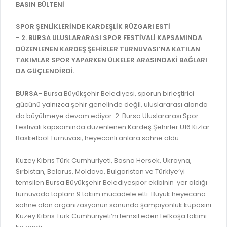
İLAN REKLAM E-BEYANNAME
BASIN BÜLTENİ
BİLGİ EDİNME
YANGIN SİGORTA E-BEYANNAME
MECLİS
SPOR ŞENLİKLERİNDE KARDEŞLİK RÜZGARI ESTİ
BAŞVURU / KAYIT / SORGU
- 2. BURSA ULUSLARARASI SPOR FESTİVALİ KAPSAMINDA
MECLİS ÜYELERİ
DÜZENLENEN KARDEŞ ŞEHİRLER TURNUVASI’NA KATILAN
ORKESTRA KAYIT
TAKIMLAR SPOR YAPARKEN ÜLKELER ARASINDAKİ BAĞLARI
KOMİSYON ÜYELERİ
DA GÜÇLENDİRDİ.
SEYAHAT KARTI SORGULAMA
MECLİS KARARLARI
BURSA-
Bursa Büyükşehir Belediyesi, sporun birleştirici
BURSA AKADEMİ
MECLİS GÜNDEMİ VE KARAR ÖZETLERİ
gücünü yalnızca şehir genelinde değil, uluslararası alanda
ÜCRETSİZ WİFİ NOKTALARI
da büyütmeye devam ediyor. 2. Bursa Uluslararası Spor
YAYIN / PLAN / RAPOR
Festivali kapsamında düzenlenen Kardeş Şehirler U16 Kızlar
İTFAİYE RAPORU
Basketbol Turnuvası, heyecanlı anlara sahne oldu.
STRATEJİK PLANLAR
ONLİNE KATI ATIK BAŞVURUSU
PERFORMANS PROGRAMI
Kuzey Kıbrıs Türk Cumhuriyeti, Bosna Hersek, Ukrayna,
İTFAİYE OLAY KAYDI BAŞVURUSU
Sırbistan, Belarus, Moldova, Bulgaristan ve Türkiye’yi
BÜTÇE
temsilen Bursa Büyükşehir Belediyespor ekibinin yer aldığı
BADEM KAYIT
FAALİYET RAPORLARI
turnuvada toplam 9 takım mücadele etti. Büyük heyecana
İHALE İLANLARI
sahne olan organizasyonun sonunda şampiyonluk kupasını
KESİN HESAPLAR
Kuzey Kıbrıs Türk Cumhuriyeti’ni temsil eden Lefkoşa takımı
DOĞRUDAN TEMİN İLANLARI