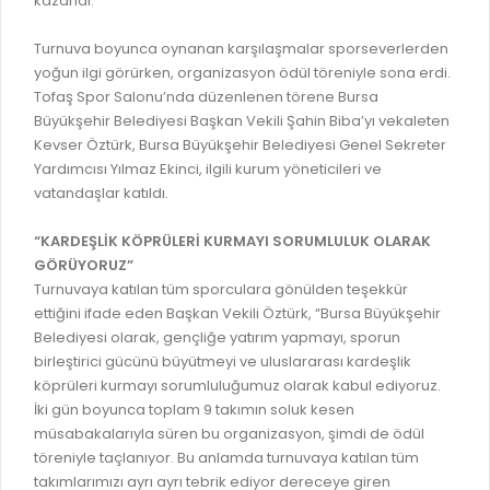
kazandı.
GELİR TARİFESİ
EVRAK TAKİBİ
İMAR PLANI DEĞİŞİKLİKLERİ
Turnuva boyunca oynanan karşılaşmalar sporseverlerden
MEZARLIK BİLGİ SİSTEMİ
yoğun ilgi görürken, organizasyon ödül töreniyle sona erdi.
UKOME TOPLANTILARI
Tofaş Spor Salonu’nda düzenlenen törene Bursa
GENEL EVRAK KAYIT
Büyükşehir Belediyesi Başkan Vekili Şahin Biba’yı vekaleten
FOTOĞRAF GALERİSİ
Kevser Öztürk, Bursa Büyükşehir Belediyesi Genel Sekreter
LOKMA DAĞITIM İZNİ BAŞVURUSU
BURSA GÜNLÜĞÜ DERGİSİ
Yardımcısı Yılmaz Ekinci, ilgili kurum yöneticileri ve
BAĞLANTILAR
vatandaşlar katıldı.
AYKOME KARARLARI
WEB - MOBIL UYGULAMALARIMIZ
“KARDEŞLİK KÖPRÜLERİ KURMAYI SORUMLULUK OLARAK
BURSA YAYINLARI
GÖRÜYORUZ”
KURUM İÇİ UYGULAMALAR
YÖNETİM SİSTEMLERİ
Turnuvaya katılan tüm sporculara gönülden teşekkür
E-DEVLET KAPISI
ettiğini ifade eden Başkan Vekili Öztürk, “Bursa Büyükşehir
VİZYON & MİSYON
Belediyesi olarak, gençliğe yatırım yapmayı, sporun
NÖBETÇİ ECZANELER
birleştirici gücünü büyütmeyi ve uluslararası kardeşlik
POLİTİKALARIMIZ
köprüleri kurmayı sorumluluğumuz olarak kabul ediyoruz.
HAL FİYATLARI
ENTEGRE YÖNETIM SISTEMI
İki gün boyunca toplam 9 takımın soluk kesen
SANAL TURLAR
müsabakalarıyla süren bu organizasyon, şimdi de ödül
KALITE BELGELERIMIZ
töreniyle taçlanıyor. Bu anlamda turnuvaya katılan tüm
KURUMLAR
takımlarımızı ayrı ayrı tebrik ediyor dereceye giren
KVKK AYDINLATMA METNI