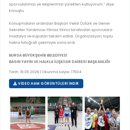
sporcularımızı ve ekiplerimizi yürekten kutluyorum.” diye
RUHSATLI HAFRİYAT ALANLARI
YÖNETMELIKLER / YÖNERGELER
konuştu.
ŞİKAYET TAKİBİ (KURUMLAR)
KAMU HİZMET STANDARTLARI (KAHİS)
Konuşmaların ardından Başkan Vekili Öztürk ve Genel
MÜHENDİS, MİMAR VE SÜRVEYAN KAYITLARI (İLÇE BELEDİYEL
Sekreter Yardımcısı Yılmaz Ekinci tarafından sporculara
madalya ve kupaları takdim edildi. Organizasyon, toplu
MÜHENDİS, MİMAR VE SÜRVEYAN KAYITLARI
hatıra fotoğrafı çekimiyle sona erdi.
VEFAT KAYDI GİRİŞİ (İLÇE BELEDİYELER)
BURSA BÜYÜKŞEHİR BELEDİYESİ
YER SEÇİM BELGESİ, MOBİL VE SAHA DOLABI BAŞVURULARI
BASIN YAYIN VE HALKLA İLİŞKİLER DAİRESİ BAŞKANLIĞI
GÜNLÜK KAZI ÇALIŞMALARI
Tarih: 19.05.2026 | Okunma sayısı: 17504
TARIMSAL AMAÇLI METEOROLOJİ İSTASYON VERİLERİ
VIDEO HAM GÖRÜNTÜLERI İNDIR