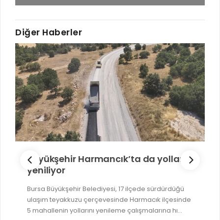
Diğer Haberler
Fetih coşkusu Keles’e taşındı
Bursa Büyükşehir Belediyesi’nin, Bursa’nın Fethi’nin
700’üncü yıl dönümü dolayısıyla 17 ilçede
düzenlediği ilçe şenlikleri, bu kez Keles’te vatanda...
DEVAMI...