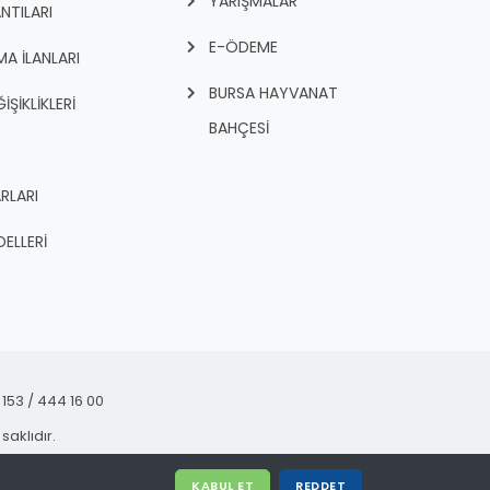
YARIŞMALAR
NTILARI
E-ÖDEME
A İLANLARI
BURSA HAYVANAT
İŞİKLİKLERİ
BAHÇESİ
RLARI
ELLERİ
153 / 444 16 00
saklıdır.
KABUL ET
REDDET