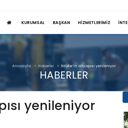
KURUMSAL
BAŞKAN
HİZMETLERİMİZ
İNT
Anasayfa
Haberler
Nilüfer’in altyapısı yenileniyor
HABERLER
apısı yenileniyor