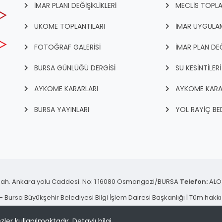
İMAR PLANI DEĞİŞİKLİKLERİ
MECLİS TOPLA
UKOME TOPLANTILARI
İMAR UYGULAM
FOTOĞRAF GALERİSİ
İMAR PLAN DEĞ
BURSA GÜNLÜĞÜ DERGİSİ
SU KESİNTİLERİ
AYKOME KARARLARI
AYKOME KARA
BURSA YAYINLARI
YOL RAYİÇ BED
ah. Ankara yolu Caddesi. No: 1 16080 Osmangazi/BURSA
Telefon:
ALO 
 Bursa Büyükşehir Belediyesi Bilgi İşlem Dairesi Başkanlığı | Tüm hakkı 
KVKK Aydınlatma Metni
zler kullanılmaktadır.
Detaylı bilgi