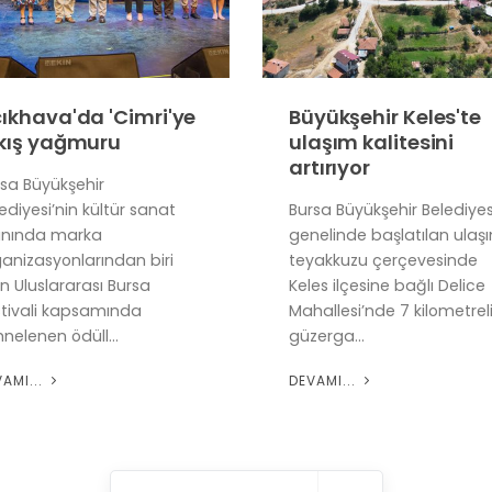
ıkhava'da 'Cimri'ye
Büyükşehir Keles'te
kış yağmuru
ulaşım kalitesini
artırıyor
rsa Büyükşehir
ediyesi’nin kültür sanat
Bursa Büyükşehir Belediyesi,
anında marka
genelinde başlatılan ulaş
ganizasyonlarından biri
teyakkuzu çerçevesinde
n Uluslararası Bursa
Keles ilçesine bağlı Delice
stivali kapsamında
Mahallesi’nde 7 kilometrel
nelenen ödüll...
güzerga...
VAMI...
DEVAMI...