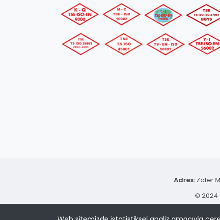
Adres:
Zafer M
© 2024 -
Web sitemizde istatistiksel analiz amacıyla çere