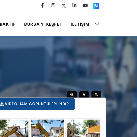
ERAKTİF
BURSA'YI KEŞFET
İLETİŞİM
VIDEO HAM GÖRÜNTÜLERI İNDIR