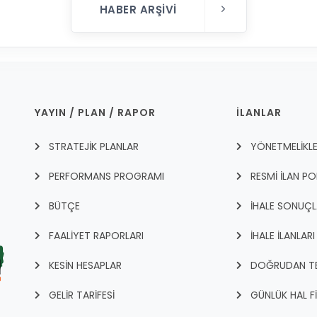
HABER ARŞIVI
YAYIN / PLAN / RAPOR
İLANLAR
STRATEJİK PLANLAR
YÖNETMELİKL
PERFORMANS PROGRAMI
RESMİ İLAN PO
BÜTÇE
İHALE SONUÇL
FAALİYET RAPORLARI
İHALE İLANLARI
KESİN HESAPLAR
DOĞRUDAN TEM
GELİR TARİFESİ
GÜNLÜK HAL F