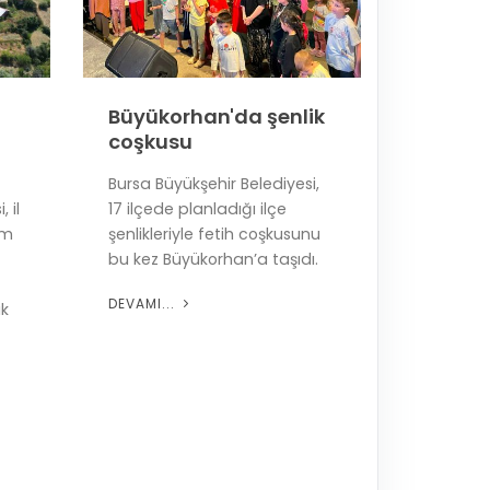
Büyükorhan'da şenlik
coşkusu
Bursa Büyükşehir Belediyesi,
 il
17 ilçede planladığı ilçe
ım
şenlikleriyle fetih coşkusunu
bu kez Büyükorhan’a taşıdı.
DEVAMI...
ik