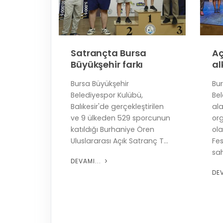
n
Satrançta Bursa
Aç
ı
Büyükşehir farkı
al
Bursa Büyükşehir
Bu
Belediyespor Kulübü,
Bel
 sanat
Balıkesir'de gerçekleştirilen
al
ve 9 ülkeden 529 sporcunun
or
katıldığı Burhaniye Ören
ola
alan
Uluslararası Açık Satranç T...
Fe
tçı Fettah
sah
DEVAMI...
DE