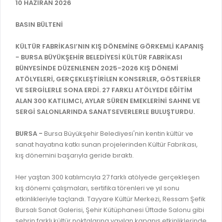
İLAN REKLAM E-BEYANNAME
10 HAZİRAN 2026
BİLGİ EDİNME
YANGIN SİGORTA E-BEYANNAME
MECLİS
BASIN BÜLTENİ
BAŞVURU / KAYIT / SORGU
MECLİS ÜYELERİ
KÜLTÜR FABRİKASI’NIN KIŞ DÖNEMİNE GÖRKEMLİ KAPANIŞ
- BURSA BÜYÜKŞEHİR BELEDİYESİ KÜLTÜR FABRİKASI
ORKESTRA KAYIT
KOMİSYON ÜYELERİ
BÜNYESİNDE DÜZENLENEN 2025-2026 KIŞ DÖNEMİ
SEYAHAT KARTI SORGULAMA
ATÖLYELERİ, GERÇEKLEŞTİRİLEN KONSERLER, GÖSTERİLER
MECLİS KARARLARI
VE SERGİLERLE SONA ERDİ. 27 FARKLI ATÖLYEDE EĞİTİM
BURSA AKADEMİ
MECLİS GÜNDEMİ VE KARAR ÖZETLERİ
ALAN 300 KATILIMCI, AYLAR SÜREN EMEKLERİNİ SAHNE VE
ÜCRETSİZ WİFİ NOKTALARI
SERGİ SALONLARINDA SANATSEVERLERLE BULUŞTURDU.
YAYIN / PLAN / RAPOR
İTFAİYE RAPORU
BURSA -
Bursa Büyükşehir Belediyesi'nin kentin kültür ve
STRATEJİK PLANLAR
sanat hayatına katkı sunan projelerinden Kültür Fabrikası,
ONLİNE KATI ATIK BAŞVURUSU
PERFORMANS PROGRAMI
kış dönemini başarıyla geride bıraktı.
İTFAİYE OLAY KAYDI BAŞVURUSU
BÜTÇE
Her yaştan 300 katılımcıyla 27 farklı atölyede gerçekleşen
BADEM KAYIT
kış dönemi çalışmaları, sertifika törenleri ve yıl sonu
FAALİYET RAPORLARI
etkinlikleriyle taçlandı. Tayyare Kültür Merkezi, Ressam Şefik
İHALE İLANLARI
KESİN HESAPLAR
Bursalı Sanat Galerisi, Şehir Kütüphanesi Üftade Salonu gibi
DOĞRUDAN TEMİN İLANLARI
şehrin farklı kültür noktalarına yayılan kapanış etkinliklerinde