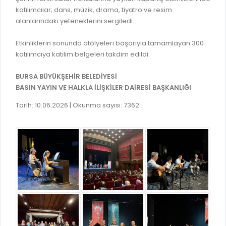
GELİR TARİFESİ
katılımcılar; dans, müzik, drama, tiyatro ve resim
EVRAK TAKİBİ
alanlarındaki yeteneklerini sergiledi.
İMAR PLANI DEĞİŞİKLİKLERİ
MEZARLIK BİLGİ SİSTEMİ
UKOME TOPLANTILARI
Etkinliklerin sonunda atölyeleri başarıyla tamamlayan 300
GENEL EVRAK KAYIT
katılımcıya katılım belgeleri takdim edildi.
FOTOĞRAF GALERİSİ
LOKMA DAĞITIM İZNİ BAŞVURUSU
BURSA GÜNLÜĞÜ DERGİSİ
BURSA BÜYÜKŞEHİR BELEDİYESİ
BAĞLANTILAR
BASIN YAYIN VE HALKLA İLİŞKİLER DAİRESİ BAŞKANLIĞI
AYKOME KARARLARI
Tarih: 10.06.2026 | Okunma sayısı: 7362
WEB - MOBIL UYGULAMALARIMIZ
BURSA YAYINLARI
KURUM İÇİ UYGULAMALAR
YÖNETİM SİSTEMLERİ
E-DEVLET KAPISI
VİZYON & MİSYON
NÖBETÇİ ECZANELER
POLİTİKALARIMIZ
HAL FİYATLARI
ENTEGRE YÖNETIM SISTEMI
SANAL TURLAR
KALITE BELGELERIMIZ
KURUMLAR
KVKK AYDINLATMA METNI