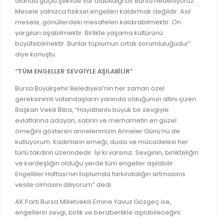
alanda güçlü şekilde var olabildiği bir Bursa hedefliyoruz.
RUHSATLI HAFRİYAT ALANLARI
Mesele yalnızca fiziksel engelleri kaldırmak değildir. Asıl
YÖNETMELIKLER / YÖNERGELER
mesele, gönüllerdeki mesafeleri kaldırabilmektir. Ön
ŞİKAYET TAKİBİ (KURUMLAR)
KAMU HİZMET STANDARTLARI (KAHİS)
yargıları aşabilmektir. Birlikte yaşama kültürünü
büyütebilmektir. Bunlar toplumun ortak sorumluluğudur”
MÜHENDİS, MİMAR VE SÜRVEYAN KAYITLARI (İLÇE BELEDİYEL
diye konuştu.
MÜHENDİS, MİMAR VE SÜRVEYAN KAYITLARI
“TÜM ENGELLER SEVGİYLE AŞILABİLİR”
VEFAT KAYDI GİRİŞİ (İLÇE BELEDİYELER)
Bursa Büyükşehir Belediyesi’nin her zaman özel
YER SEÇİM BELGESİ, MOBİL VE SAHA DOLABI BAŞVURULARI
gereksinimli vatandaşların yanında olduğunun altını çizen
Başkan Vekili Biba, “Hayatlarını büyük bir sevgiyle
GÜNLÜK KAZI ÇALIŞMALARI
evlatlarına adayan, sabrın ve merhametin en güzel
örneğini gösteren annelerimizin Anneler Günü’nü de
TARIMSAL AMAÇLI METEOROLOJİ İSTASYON VERİLERİ
kutluyorum. Kadınların emeği, duası ve mücadelesi her
türlü takdirin üzerindedir. İyi ki varsınız. Sevginin, birlikteliğin
ve kardeşliğin olduğu yerde tüm engeller aşılabilir.
Engelliler Haftası’nın toplumda farkındalığın artmasına
vesile olmasını diliyorum” dedi.
AK Parti Bursa Milletvekili Emine Yavuz Gözgeç ise,
engellerin sevgi, birlik ve beraberlikle aşılabileceğini