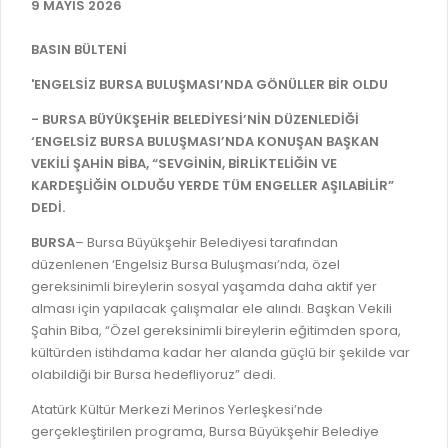
İLAN REKLAM E-BEYANNAME
9 MAYIS 2026
BİLGİ EDİNME
YANGIN SİGORTA E-BEYANNAME
MECLİS
BASIN BÜLTENİ
BAŞVURU / KAYIT / SORGU
'ENGELSİZ BURSA BULUŞMASI’NDA GÖNÜLLER BİR OLDU
MECLİS ÜYELERİ
ORKESTRA KAYIT
- BURSA BÜYÜKŞEHİR BELEDİYESİ’NİN DÜZENLEDİĞİ
KOMİSYON ÜYELERİ
‘ENGELSİZ BURSA BULUŞMASI’NDA KONUŞAN BAŞKAN
SEYAHAT KARTI SORGULAMA
MECLİS KARARLARI
VEKİLİ ŞAHİN BİBA, “SEVGİNİN, BİRLİKTELİĞİN VE
KARDEŞLİĞİN OLDUĞU YERDE TÜM ENGELLER AŞILABİLİR”
BURSA AKADEMİ
MECLİS GÜNDEMİ VE KARAR ÖZETLERİ
DEDİ.
ÜCRETSİZ WİFİ NOKTALARI
YAYIN / PLAN / RAPOR
BURSA
– Bursa Büyükşehir Belediyesi tarafından
İTFAİYE RAPORU
düzenlenen ‘Engelsiz Bursa Buluşması’nda, özel
STRATEJİK PLANLAR
gereksinimli bireylerin sosyal yaşamda daha aktif yer
ONLİNE KATI ATIK BAŞVURUSU
alması için yapılacak çalışmalar ele alındı. Başkan Vekili
PERFORMANS PROGRAMI
Şahin Biba, “Özel gereksinimli bireylerin eğitimden spora,
İTFAİYE OLAY KAYDI BAŞVURUSU
BÜTÇE
kültürden istihdama kadar her alanda güçlü bir şekilde var
BADEM KAYIT
olabildiği bir Bursa hedefliyoruz” dedi.
FAALİYET RAPORLARI
İHALE İLANLARI
Atatürk Kültür Merkezi Merinos Yerleşkesi’nde
KESİN HESAPLAR
gerçekleştirilen programa, Bursa Büyükşehir Belediye
DOĞRUDAN TEMİN İLANLARI