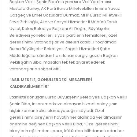
Başkan Vekili Şahin Biba’nın yanı sıra Vali Yardımcısı
GELİR TARİFESİ
Mustafa Güney, AK Parti Bursa Milletvekilleri Emine Yavuz
EVRAK TAKİBİ
İMAR PLANI DEĞİŞİKLİKLERİ
Gözgeç ve Emel Gözükara Durmaz, MHP Bursa Milletvekili
MEZARLIK BİLGİ SİSTEMİ
Fevzi Zırhlıoğlu, Aile ve Sosyal Hizmetler İl Müdürü Faruk
UKOME TOPLANTILARI
Uysal, Keles Belediye Başkanı Ali Doğru, Büyükşehir
GENEL EVRAK KAYIT
FOTOĞRAF GALERİSİ
Belediyesi yöneticileri, siyasi partilerin temsilcileri, özel
LOKMA DAĞITIM İZNİ BAŞVURUSU
gereksinimli vatandaşlar ve aileleri katıldı. Programda
BURSA GÜNLÜĞÜ DERGİSİ
Bursa Büyükşehir Belediyesi Engelli Hizmetleri Şube
BAĞLANTILAR
Müdürlüğü tarafından hazırlanan sergiyi gezen Başkan
AYKOME KARARLARI
Vekili Şahin Biba, masaları tek tek ziyaret ederek
WEB - MOBIL UYGULAMALARIMIZ
BURSA YAYINLARI
vatandaşlarla sohbet etti.
KURUM İÇİ UYGULAMALAR
YÖNETİM SİSTEMLERİ
“ASIL MESELE, GÖNÜLLERDEKİ MESAFELERİ
KALDIRABİLMEKTİR”
E-DEVLET KAPISI
VİZYON & MİSYON
Etkinlikte konuşan Bursa Büyükşehir Belediyesi Başkan Vekili
NÖBETÇİ ECZANELER
POLİTİKALARIMIZ
Şahin Biba, insanı merkeze almayan hizmet anlayışının
HAL FİYATLARI
hiçbir zaman kalıcı olamayacağını söyledi. Özel
ENTEGRE YÖNETIM SISTEMI
gereksinimli bireylerin hayatın her alanında yer almasının
SANAL TURLAR
önemine değinen Başkan Vekili Biba, “Özel gereksinimli
KALITE BELGELERIMIZ
KURUMLAR
bireylerin eğitimden spora, kültürden istihdama kadar her
KVKK AYDINLATMA METNI