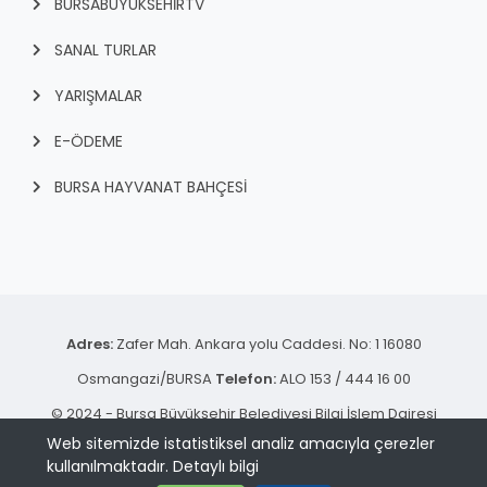
BURSABUYUKSEHIRTV
SANAL TURLAR
YARIŞMALAR
E-ÖDEME
BURSA HAYVANAT BAHÇESİ
Adres:
Zafer Mah. Ankara yolu Caddesi. No: 1 16080
Osmangazi/BURSA
Telefon:
ALO 153 / 444 16 00
© 2024 - Bursa Büyükşehir Belediyesi Bilgi İşlem Dairesi
Web sitemizde istatistiksel analiz amacıyla çerezler
Başkanlığı | Tüm hakkı saklıdır.
kullanılmaktadır.
Detaylı bilgi
KVKK Aydınlatma Metni