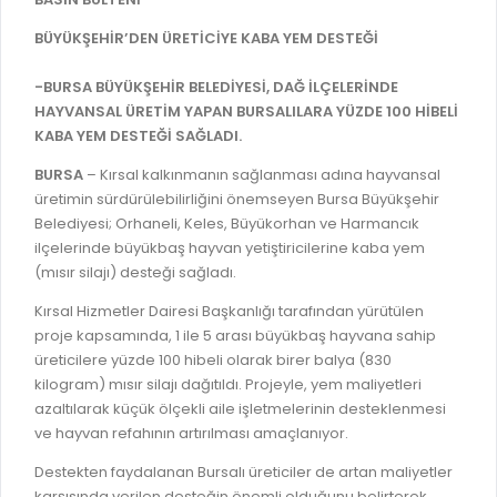
İLAN REKLAM E-BEYANNAME
BİLGİ EDİNME
BÜYÜKŞEHİR’DEN ÜRETİCİYE KABA YEM DESTEĞİ
YANGIN SİGORTA E-BEYANNAME
MECLİS
BAŞVURU / KAYIT / SORGU
-BURSA BÜYÜKŞEHİR BELEDİYESİ, DAĞ İLÇELERİNDE
MECLİS ÜYELERİ
HAYVANSAL ÜRETİM YAPAN BURSALILARA YÜZDE 100 HİBELİ
ORKESTRA KAYIT
KABA YEM DESTEĞİ SAĞLADI.
KOMİSYON ÜYELERİ
SEYAHAT KARTI SORGULAMA
BURSA
– Kırsal kalkınmanın sağlanması adına hayvansal
MECLİS KARARLARI
üretimin sürdürülebilirliğini önemseyen Bursa Büyükşehir
BURSA AKADEMİ
MECLİS GÜNDEMİ VE KARAR ÖZETLERİ
Belediyesi; Orhaneli, Keles, Büyükorhan ve Harmancık
ilçelerinde büyükbaş hayvan yetiştiricilerine kaba yem
ÜCRETSİZ WİFİ NOKTALARI
YAYIN / PLAN / RAPOR
(mısır silajı) desteği sağladı.
İTFAİYE RAPORU
STRATEJİK PLANLAR
Kırsal Hizmetler Dairesi Başkanlığı tarafından yürütülen
ONLİNE KATI ATIK BAŞVURUSU
proje kapsamında, 1 ile 5 arası büyükbaş hayvana sahip
PERFORMANS PROGRAMI
üreticilere yüzde 100 hibeli olarak birer balya (830
İTFAİYE OLAY KAYDI BAŞVURUSU
BÜTÇE
kilogram) mısır silajı dağıtıldı. Projeyle, yem maliyetleri
BADEM KAYIT
azaltılarak küçük ölçekli aile işletmelerinin desteklenmesi
FAALİYET RAPORLARI
ve hayvan refahının artırılması amaçlanıyor.
İHALE İLANLARI
KESİN HESAPLAR
Destekten faydalanan Bursalı üreticiler de artan maliyetler
DOĞRUDAN TEMİN İLANLARI
karşısında verilen desteğin önemli olduğunu belirterek