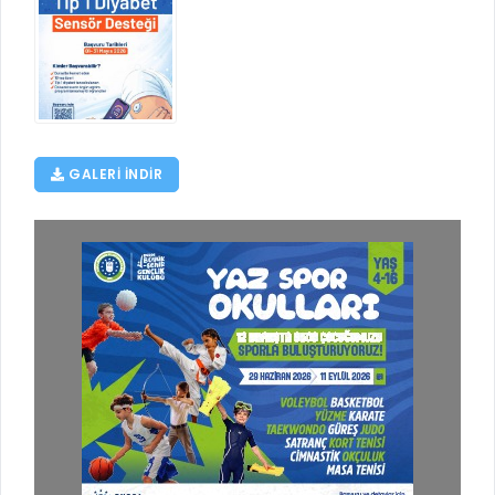
RUHSATLI HAFRİYAT ALANLARI
YÖNETMELIKLER / YÖNERGELER
ŞİKAYET TAKİBİ (KURUMLAR)
KAMU HİZMET STANDARTLARI (KAHİS)
MÜHENDİS, MİMAR VE SÜRVEYAN KAYITLARI (İLÇE BELEDİYEL
MÜHENDİS, MİMAR VE SÜRVEYAN KAYITLARI
GALERI INDIR
VEFAT KAYDI GİRİŞİ (İLÇE BELEDİYELER)
YER SEÇİM BELGESİ, MOBİL VE SAHA DOLABI BAŞVURULARI
GÜNLÜK KAZI ÇALIŞMALARI
TARIMSAL AMAÇLI METEOROLOJİ İSTASYON VERİLERİ