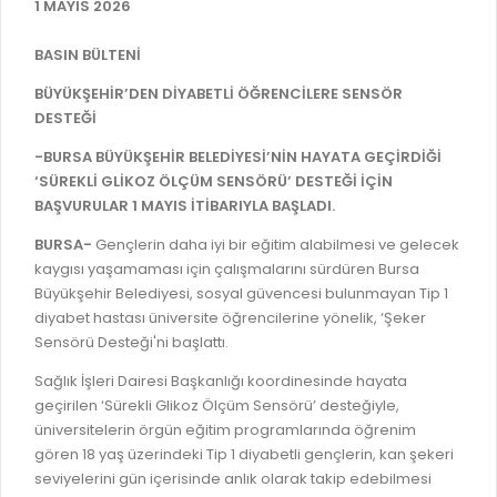
İLAN REKLAM E-BEYANNAME
1 MAYIS 2026
BİLGİ EDİNME
YANGIN SİGORTA E-BEYANNAME
MECLİS
BASIN BÜLTENİ
BAŞVURU / KAYIT / SORGU
BÜYÜKŞEHİR’DEN DİYABETLİ ÖĞRENCİLERE SENSÖR
MECLİS ÜYELERİ
DESTEĞİ
ORKESTRA KAYIT
KOMİSYON ÜYELERİ
-BURSA BÜYÜKŞEHİR BELEDİYESİ’NİN HAYATA GEÇİRDİĞİ
SEYAHAT KARTI SORGULAMA
MECLİS KARARLARI
‘SÜREKLİ GLİKOZ ÖLÇÜM SENSÖRÜ’ DESTEĞİ İÇİN
BAŞVURULAR 1 MAYIS İTİBARIYLA BAŞLADI.
BURSA AKADEMİ
MECLİS GÜNDEMİ VE KARAR ÖZETLERİ
BURSA-
Gençlerin daha iyi bir eğitim alabilmesi ve gelecek
ÜCRETSİZ WİFİ NOKTALARI
YAYIN / PLAN / RAPOR
kaygısı yaşamaması için çalışmalarını sürdüren Bursa
İTFAİYE RAPORU
Büyükşehir Belediyesi, sosyal güvencesi bulunmayan Tip 1
STRATEJİK PLANLAR
diyabet hastası üniversite öğrencilerine yönelik, ‘Şeker
ONLİNE KATI ATIK BAŞVURUSU
Sensörü Desteği'ni başlattı.
PERFORMANS PROGRAMI
İTFAİYE OLAY KAYDI BAŞVURUSU
Sağlık İşleri Dairesi Başkanlığı koordinesinde hayata
BÜTÇE
geçirilen ‘Sürekli Glikoz Ölçüm Sensörü’ desteğiyle,
BADEM KAYIT
FAALİYET RAPORLARI
üniversitelerin örgün eğitim programlarında öğrenim
İHALE İLANLARI
gören 18 yaş üzerindeki Tip 1 diyabetli gençlerin, kan şekeri
KESİN HESAPLAR
seviyelerini gün içerisinde anlık olarak takip edebilmesi
DOĞRUDAN TEMİN İLANLARI