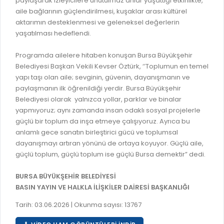
paylaşarak izleyicilere unutulmaz anlar yaşattığı etkinlikte,
GELİR TARİFESİ
aile bağlarının güçlendirilmesi, kuşaklar arası kültürel
EVRAK TAKİBİ
İMAR PLANI DEĞİŞİKLİKLERİ
aktarımın desteklenmesi ve geleneksel değerlerin
MEZARLIK BİLGİ SİSTEMİ
yaşatılması hedeflendi.
UKOME TOPLANTILARI
GENEL EVRAK KAYIT
Programda ailelere hitaben konuşan Bursa Büyükşehir
FOTOĞRAF GALERİSİ
Belediyesi Başkan Vekili Kevser Öztürk, ‘’Toplumun en temel
LOKMA DAĞITIM İZNİ BAŞVURUSU
BURSA GÜNLÜĞÜ DERGİSİ
yapı taşı olan aile; sevginin, güvenin, dayanışmanın ve
BAĞLANTILAR
paylaşmanın ilk öğrenildiği yerdir. Bursa Büyükşehir
AYKOME KARARLARI
Belediyesi olarak yalnızca yollar, parklar ve binalar
WEB - MOBIL UYGULAMALARIMIZ
yapmıyoruz; aynı zamanda insan odaklı sosyal projelerle
BURSA YAYINLARI
güçlü bir toplum da inşa etmeye çalışıyoruz. Ayrıca bu
KURUM İÇİ UYGULAMALAR
YÖNETİM SİSTEMLERİ
anlamlı gece sanatın birleştirici gücü ve toplumsal
E-DEVLET KAPISI
dayanışmayı artıran yönünü de ortaya koyuyor. Güçlü aile,
VİZYON & MİSYON
güçlü toplum, güçlü toplum ise güçlü Bursa demektir” dedi.
NÖBETÇİ ECZANELER
POLİTİKALARIMIZ
BURSA BÜYÜKŞEHİR BELEDİYESİ
HAL FİYATLARI
ENTEGRE YÖNETIM SISTEMI
BASIN YAYIN VE HALKLA İLİŞKİLER DAİRESİ BAŞKANLIĞI
SANAL TURLAR
KALITE BELGELERIMIZ
Tarih: 03.06.2026 | Okunma sayısı: 13767
KURUMLAR
KVKK AYDINLATMA METNI