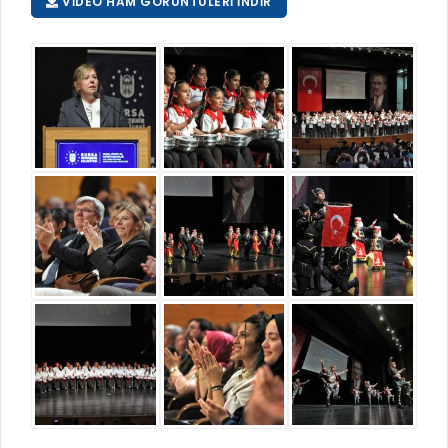
VIDEO HAM GÖRÜNTÜLERI İNDIR
RUHSATLI HAFRİYAT ALANLARI
YÖNETMELIKLER / YÖNERGELER
ŞİKAYET TAKİBİ (KURUMLAR)
KAMU HİZMET STANDARTLARI (KAHİS)
MÜHENDİS, MİMAR VE SÜRVEYAN KAYITLARI (İLÇE BELEDİYEL
MÜHENDİS, MİMAR VE SÜRVEYAN KAYITLARI
VEFAT KAYDI GİRİŞİ (İLÇE BELEDİYELER)
YER SEÇİM BELGESİ, MOBİL VE SAHA DOLABI BAŞVURULARI
GÜNLÜK KAZI ÇALIŞMALARI
TARIMSAL AMAÇLI METEOROLOJİ İSTASYON VERİLERİ