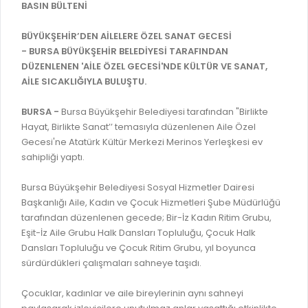
İLAN REKLAM E-BEYANNAME
BASIN BÜLTENİ
BİLGİ EDİNME
YANGIN SİGORTA E-BEYANNAME
MECLİS
BÜYÜKŞEHİR’DEN AİLELERE ÖZEL SANAT GECESİ
BAŞVURU / KAYIT / SORGU
- BURSA BÜYÜKŞEHİR BELEDİYESİ TARAFINDAN
MECLİS ÜYELERİ
DÜZENLENEN 'AİLE ÖZEL GECESİ'NDE KÜLTÜR VE SANAT,
ORKESTRA KAYIT
AİLE SICAKLIĞIYLA BULUŞTU.
KOMİSYON ÜYELERİ
SEYAHAT KARTI SORGULAMA
MECLİS KARARLARI
BURSA -
Bursa Büyükşehir Belediyesi tarafından "Birlikte
Hayat, Birlikte Sanat’’ temasıyla düzenlenen Aile Özel
BURSA AKADEMİ
MECLİS GÜNDEMİ VE KARAR ÖZETLERİ
Gecesi'ne Atatürk Kültür Merkezi Merinos Yerleşkesi ev
ÜCRETSİZ WİFİ NOKTALARI
sahipliği yaptı.
YAYIN / PLAN / RAPOR
İTFAİYE RAPORU
Bursa Büyükşehir Belediyesi Sosyal Hizmetler Dairesi
STRATEJİK PLANLAR
Başkanlığı Aile, Kadın ve Çocuk Hizmetleri Şube Müdürlüğü
ONLİNE KATI ATIK BAŞVURUSU
PERFORMANS PROGRAMI
tarafından düzenlenen gecede; Bir-İz Kadın Ritim Grubu,
İTFAİYE OLAY KAYDI BAŞVURUSU
Eşit-İz Aile Grubu Halk Dansları Topluluğu, Çocuk Halk
BÜTÇE
Dansları Topluluğu ve Çocuk Ritim Grubu, yıl boyunca
BADEM KAYIT
FAALİYET RAPORLARI
sürdürdükleri çalışmaları sahneye taşıdı.
İHALE İLANLARI
KESİN HESAPLAR
Çocuklar, kadınlar ve aile bireylerinin aynı sahneyi
DOĞRUDAN TEMİN İLANLARI