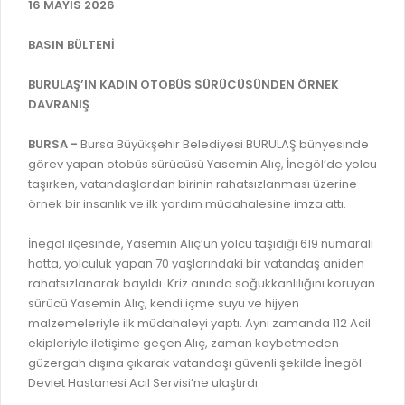
İLAN REKLAM E-BEYANNAME
16 MAYIS 2026
BİLGİ EDİNME
YANGIN SİGORTA E-BEYANNAME
MECLİS
BASIN BÜLTENİ
BAŞVURU / KAYIT / SORGU
MECLİS ÜYELERİ
BURULAŞ’IN KADIN OTOBÜS SÜRÜCÜSÜNDEN ÖRNEK
DAVRANIŞ
ORKESTRA KAYIT
KOMİSYON ÜYELERİ
SEYAHAT KARTI SORGULAMA
BURSA -
Bursa Büyükşehir Belediyesi BURULAŞ bünyesinde
MECLİS KARARLARI
görev yapan otobüs sürücüsü Yasemin Alıç, İnegöl’de yolcu
BURSA AKADEMİ
MECLİS GÜNDEMİ VE KARAR ÖZETLERİ
taşırken, vatandaşlardan birinin rahatsızlanması üzerine
ÜCRETSİZ WİFİ NOKTALARI
örnek bir insanlık ve ilk yardım müdahalesine imza attı.
YAYIN / PLAN / RAPOR
İTFAİYE RAPORU
İnegöl ilçesinde, Yasemin Alıç’un yolcu taşıdığı 619 numaralı
STRATEJİK PLANLAR
hatta, yolculuk yapan 70 yaşlarındaki bir vatandaş aniden
ONLİNE KATI ATIK BAŞVURUSU
PERFORMANS PROGRAMI
rahatsızlanarak bayıldı. Kriz anında soğukkanlılığını koruyan
İTFAİYE OLAY KAYDI BAŞVURUSU
sürücü Yasemin Alıç, kendi içme suyu ve hijyen
BÜTÇE
malzemeleriyle ilk müdahaleyi yaptı. Aynı zamanda 112 Acil
BADEM KAYIT
ekipleriyle iletişime geçen Alıç, zaman kaybetmeden
FAALİYET RAPORLARI
güzergah dışına çıkarak vatandaşı güvenli şekilde İnegöl
İHALE İLANLARI
KESİN HESAPLAR
Devlet Hastanesi Acil Servisi’ne ulaştırdı.
DOĞRUDAN TEMİN İLANLARI