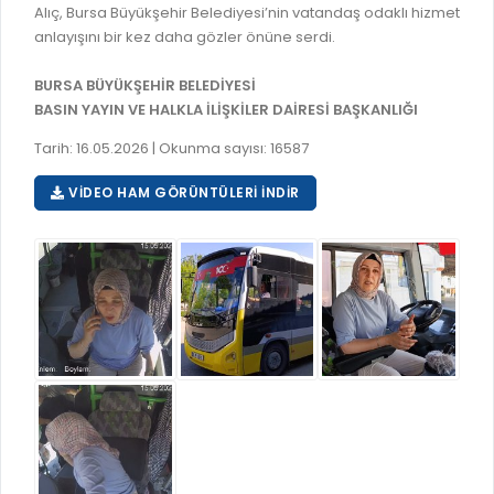
Alıç, Bursa Büyükşehir Belediyesi’nin vatandaş odaklı hizmet
RUHSATLI HAFRİYAT ALANLARI
YÖNETMELIKLER / YÖNERGELER
anlayışını bir kez daha gözler önüne serdi.
ŞİKAYET TAKİBİ (KURUMLAR)
KAMU HİZMET STANDARTLARI (KAHİS)
BURSA BÜYÜKŞEHİR BELEDİYESİ
MÜHENDİS, MİMAR VE SÜRVEYAN KAYITLARI (İLÇE BELEDİYEL
BASIN YAYIN VE HALKLA İLİŞKİLER DAİRESİ BAŞKANLIĞI
MÜHENDİS, MİMAR VE SÜRVEYAN KAYITLARI
Tarih: 16.05.2026 | Okunma sayısı: 16587
VEFAT KAYDI GİRİŞİ (İLÇE BELEDİYELER)
VIDEO HAM GÖRÜNTÜLERI İNDIR
YER SEÇİM BELGESİ, MOBİL VE SAHA DOLABI BAŞVURULARI
GÜNLÜK KAZI ÇALIŞMALARI
TARIMSAL AMAÇLI METEOROLOJİ İSTASYON VERİLERİ