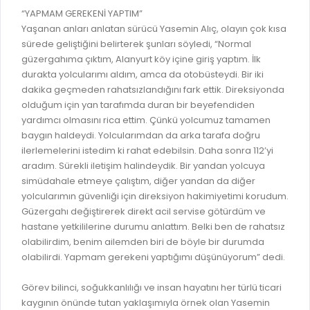
GELİR TARİFESİ
“YAPMAM GEREKENİ YAPTIM”
EVRAK TAKİBİ
Yaşanan anları anlatan sürücü Yasemin Alıç, olayın çok kısa
İMAR PLANI DEĞİŞİKLİKLERİ
sürede geliştiğini belirterek şunları söyledi, “Normal
MEZARLIK BİLGİ SİSTEMİ
UKOME TOPLANTILARI
güzergahıma çıktım, Alanyurt köy içine giriş yaptım. İlk
GENEL EVRAK KAYIT
durakta yolcularımı aldım, amca da otobüsteydi. Bir iki
FOTOĞRAF GALERİSİ
dakika geçmeden rahatsızlandığını fark ettik. Direksiyonda
LOKMA DAĞITIM İZNİ BAŞVURUSU
BURSA GÜNLÜĞÜ DERGİSİ
olduğum için yan tarafımda duran bir beyefendiden
BAĞLANTILAR
yardımcı olmasını rica ettim. Çünkü yolcumuz tamamen
AYKOME KARARLARI
baygın haldeydi. Yolcularımdan da arka tarafa doğru
WEB - MOBIL UYGULAMALARIMIZ
ilerlemelerini istedim ki rahat edebilsin. Daha sonra 112’yi
BURSA YAYINLARI
aradım. Sürekli iletişim halindeydik. Bir yandan yolcuya
KURUM İÇİ UYGULAMALAR
YÖNETİM SİSTEMLERİ
simüdahale etmeye çalıştım, diğer yandan da diğer
yolcularımın güvenliği için direksiyon hakimiyetimi korudum.
E-DEVLET KAPISI
VİZYON & MİSYON
Güzergahı değiştirerek direkt acil servise götürdüm ve
NÖBETÇİ ECZANELER
hastane yetkililerine durumu anlattım. Belki ben de rahatsız
POLİTİKALARIMIZ
olabilirdim, benim ailemden biri de böyle bir durumda
HAL FİYATLARI
ENTEGRE YÖNETIM SISTEMI
olabilirdi. Yapmam gerekeni yaptığımı düşünüyorum” dedi.
SANAL TURLAR
KALITE BELGELERIMIZ
Görev bilinci, soğukkanlılığı ve insan hayatını her türlü ticari
KURUMLAR
kaygının önünde tutan yaklaşımıyla örnek olan Yasemin
KVKK AYDINLATMA METNI