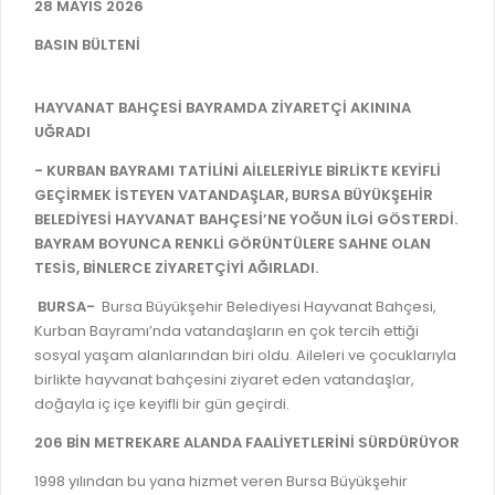
İLAN REKLAM E-BEYANNAME
28 MAYIS 2026
BİLGİ EDİNME
YANGIN SİGORTA E-BEYANNAME
BASIN BÜLTENİ
MECLİS
BAŞVURU / KAYIT / SORGU
MECLİS ÜYELERİ
HAYVANAT BAHÇESİ BAYRAMDA ZİYARETÇİ AKININA
ORKESTRA KAYIT
UĞRADI
KOMİSYON ÜYELERİ
SEYAHAT KARTI SORGULAMA
- KURBAN BAYRAMI TATİLİNİ AİLELERİYLE BİRLİKTE KEYİFLİ
MECLİS KARARLARI
GEÇİRMEK İSTEYEN VATANDAŞLAR, BURSA BÜYÜKŞEHİR
BURSA AKADEMİ
MECLİS GÜNDEMİ VE KARAR ÖZETLERİ
BELEDİYESİ HAYVANAT BAHÇESİ’NE YOĞUN İLGİ GÖSTERDİ.
BAYRAM BOYUNCA RENKLİ GÖRÜNTÜLERE SAHNE OLAN
ÜCRETSİZ WİFİ NOKTALARI
YAYIN / PLAN / RAPOR
TESİS, BİNLERCE ZİYARETÇİYİ AĞIRLADI.
İTFAİYE RAPORU
STRATEJİK PLANLAR
BURSA-
Bursa Büyükşehir Belediyesi Hayvanat Bahçesi,
ONLİNE KATI ATIK BAŞVURUSU
Kurban Bayramı’nda vatandaşların en çok tercih ettiği
PERFORMANS PROGRAMI
sosyal yaşam alanlarından biri oldu. Aileleri ve çocuklarıyla
İTFAİYE OLAY KAYDI BAŞVURUSU
birlikte hayvanat bahçesini ziyaret eden vatandaşlar,
BÜTÇE
doğayla iç içe keyifli bir gün geçirdi.
BADEM KAYIT
FAALİYET RAPORLARI
206 BİN METREKARE ALANDA FAALİYETLERİNİ SÜRDÜRÜYOR
İHALE İLANLARI
KESİN HESAPLAR
1998 yılından bu yana hizmet veren Bursa Büyükşehir
DOĞRUDAN TEMİN İLANLARI