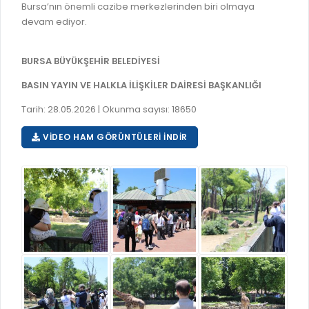
Bursa’nın önemli cazibe merkezlerinden biri olmaya
RUHSATLI HAFRİYAT ALANLARI
YÖNETMELIKLER / YÖNERGELER
devam ediyor.
ŞİKAYET TAKİBİ (KURUMLAR)
KAMU HİZMET STANDARTLARI (KAHİS)
BURSA BÜYÜKŞEHİR BELEDİYESİ
MÜHENDİS, MİMAR VE SÜRVEYAN KAYITLARI (İLÇE BELEDİYEL
BASIN YAYIN VE HALKLA İLİŞKİLER DAİRESİ BAŞKANLIĞI
MÜHENDİS, MİMAR VE SÜRVEYAN KAYITLARI
Tarih: 28.05.2026 | Okunma sayısı: 18650
VEFAT KAYDI GİRİŞİ (İLÇE BELEDİYELER)
VIDEO HAM GÖRÜNTÜLERI İNDIR
YER SEÇİM BELGESİ, MOBİL VE SAHA DOLABI BAŞVURULARI
GÜNLÜK KAZI ÇALIŞMALARI
TARIMSAL AMAÇLI METEOROLOJİ İSTASYON VERİLERİ