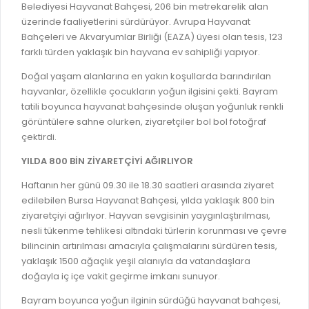
GELİR TARİFESİ
Belediyesi Hayvanat Bahçesi, 206 bin metrekarelik alan
EVRAK TAKİBİ
üzerinde faaliyetlerini sürdürüyor. Avrupa Hayvanat
İMAR PLANI DEĞİŞİKLİKLERİ
Bahçeleri ve Akvaryumlar Birliği (EAZA) üyesi olan tesis, 123
MEZARLIK BİLGİ SİSTEMİ
farklı türden yaklaşık bin hayvana ev sahipliği yapıyor.
UKOME TOPLANTILARI
GENEL EVRAK KAYIT
Doğal yaşam alanlarına en yakın koşullarda barındırılan
FOTOĞRAF GALERİSİ
hayvanlar, özellikle çocukların yoğun ilgisini çekti. Bayram
LOKMA DAĞITIM İZNİ BAŞVURUSU
BURSA GÜNLÜĞÜ DERGİSİ
tatili boyunca hayvanat bahçesinde oluşan yoğunluk renkli
BAĞLANTILAR
görüntülere sahne olurken, ziyaretçiler bol bol fotoğraf
AYKOME KARARLARI
çektirdi.
WEB - MOBIL UYGULAMALARIMIZ
BURSA YAYINLARI
YILDA 800 BİN ZİYARETÇİYİ AĞIRLIYOR
KURUM İÇİ UYGULAMALAR
YÖNETİM SİSTEMLERİ
Haftanın her günü 09.30 ile 18.30 saatleri arasında ziyaret
E-DEVLET KAPISI
edilebilen Bursa Hayvanat Bahçesi, yılda yaklaşık 800 bin
VİZYON & MİSYON
ziyaretçiyi ağırlıyor. Hayvan sevgisinin yaygınlaştırılması,
NÖBETÇİ ECZANELER
nesli tükenme tehlikesi altındaki türlerin korunması ve çevre
POLİTİKALARIMIZ
bilincinin artırılması amacıyla çalışmalarını sürdüren tesis,
HAL FİYATLARI
ENTEGRE YÖNETIM SISTEMI
yaklaşık 1500 ağaçlık yeşil alanıyla da vatandaşlara
SANAL TURLAR
doğayla iç içe vakit geçirme imkanı sunuyor.
KALITE BELGELERIMIZ
KURUMLAR
Bayram boyunca yoğun ilginin sürdüğü hayvanat bahçesi,
KVKK AYDINLATMA METNI