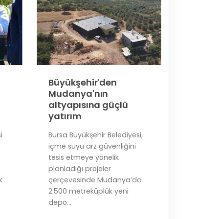
Büyükşehir'den
Büyükş
Mudanya'nın
Panayı
altyapısına güçlü
ulaşım
yatırım
Bursa Büy
i
Bursa Büyükşehir Belediyesi,
genelind
içme suyu arz güvenliğini
ağını gü
tesis etmeye yönelik
seferber
planladığı projeler
Osmangaz
k
çerçevesinde Mudanya’da
Panayır Ma
2.500 metreküplük yeni
DEVAMI..
depo...