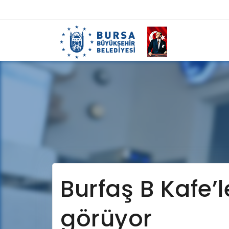
Burfaş B Kafe’l
görüyor