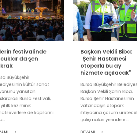
klerin festivalinde
Başkan Vekili Biba:
cuklar da şen
"Şehir Hastanesi
krak
otoparkı bu ay
hizmete açılacak"
rsa Büyükşehir
ediyesi’nin kültür sanat
Bursa Büyükşehir Belediyes
zyonunu yansıtan
Başkan Vekili Şahin Biba,
slararası Bursa Festivali,
Bursa Şehir Hastanesi’nin
yıl ilk kez minik
vatandaşın otopark
atseverlere de kapılarını
ihtiyacına çözüm üretece
...
çalışmaları yerinde in...
VAMI...
DEVAMI...