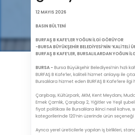
12 MAYIS 2026
BASIN BÜLTENİ
BURFAŞ B KAFE’LER YOĞUN İLGİ GÖRÜYOR
-BURSA BÜYÜKŞEHİR BELEDİYESİ’NİN ‘KALİTELİ 
BURFAŞ B KAFE’LER, BURSALILARDAN YOĞUN İL
BURSA -
Bursa Büyükşehir Belediyesi’nin hızlı 
BURFAŞ B Kafe’ler, kaliteli hizmet anlayışı ile çı
Bursalılara hizmet eden BURFAŞ B Kafe’lere ilgi
Çarşıbaşı, Kültürpark, AKM, Kent Meydanı, Mu
Emek Çamlık, Çarşıbaşı 2, Yiğitler ve Yeşil şubele
fiyat politikası ile Bursalılara ikinci nesil kahve,
kategorilerinde 120’nin üzerinde ürün seçeneği
Ayrıca yerel üreticilerle yapılan iş birlikleri, 