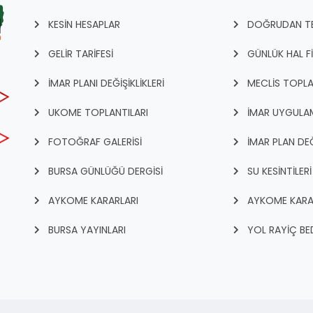
KESİN HESAPLAR
DOĞRUDAN TEM
GELİR TARİFESİ
GÜNLÜK HAL F
İMAR PLANI DEĞİŞİKLİKLERİ
MECLİS TOPLA
UKOME TOPLANTILARI
İMAR UYGULAM
FOTOĞRAF GALERİSİ
İMAR PLAN DEĞ
BURSA GÜNLÜĞÜ DERGİSİ
SU KESİNTİLERİ
AYKOME KARARLARI
AYKOME KARA
BURSA YAYINLARI
YOL RAYİÇ BED