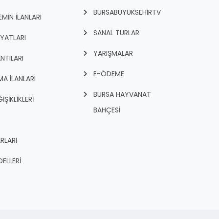
BURSABUYUKSEHIRTV
İN İLANLARI
SANAL TURLAR
İYATLARI
YARIŞMALAR
NTILARI
E-ÖDEME
A İLANLARI
BURSA HAYVANAT
İŞİKLİKLERİ
BAHÇESİ
RLARI
ELLERİ