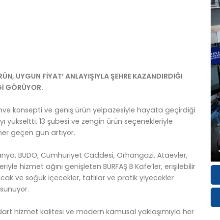
ÜRÜN, UYGUN FİYAT’ ANLAYIŞIYLA ŞEHRE KAZANDIRDIĞI
Gİ GÖRÜYOR.
kahve konsepti ve geniş ürün yelpazesiyle hayata geçirdiği
tayı yükseltti. 13 şubesi ve zengin ürün seçenekleriyle
 her geçen gün artıyor.
danya, BUDO, Cumhuriyet Caddesi, Orhangazi, Ataevler,
riyle hizmet ağını genişleten BURFAŞ B Kafe’ler, erişilebilir
 sıcak ve soğuk içecekler, tatlılar ve pratik yiyecekler
 sunuyor.
standart hizmet kalitesi ve modern kamusal yaklaşımıyla her