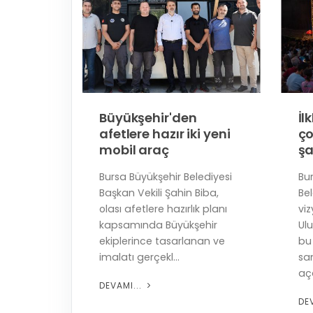
Büyükşehir'den
İl
afetlere hazır iki yeni
ço
mobil araç
şa
diyesi, il
Bursa Büyükşehir Belediyesi
Bu
n ulaşım
Başkan Vekili Şahin Biba,
Bel
inde
olası afetlere hazırlık planı
vi
 3
kapsamında Büyükşehir
Ulu
10
ekiplerince tasarlanan ve
bu 
..
imalatı gerçekl...
san
aça
DEVAMI...
DE