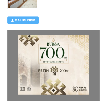
RUHSATLI HAFRİYAT ALANLARI
YÖNETMELIKLER / YÖNERGELER
ŞİKAYET TAKİBİ (KURUMLAR)
KAMU HİZMET STANDARTLARI (KAHİS)
GALERI INDIR
MÜHENDİS, MİMAR VE SÜRVEYAN KAYITLARI (İLÇE BELEDİYEL
MÜHENDİS, MİMAR VE SÜRVEYAN KAYITLARI
VEFAT KAYDI GİRİŞİ (İLÇE BELEDİYELER)
YER SEÇİM BELGESİ, MOBİL VE SAHA DOLABI BAŞVURULARI
GÜNLÜK KAZI ÇALIŞMALARI
TARIMSAL AMAÇLI METEOROLOJİ İSTASYON VERİLERİ