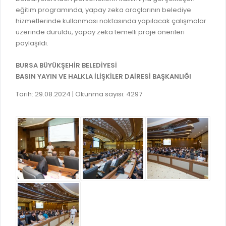
GELİR TARİFESİ
eğitim programında, yapay zeka araçlarının belediye
EVRAK TAKİBİ
hizmetlerinde kullanması noktasında yapılacak çalışmalar
İMAR PLANI DEĞİŞİKLİKLERİ
üzerinde duruldu, yapay zeka temelli proje önerileri
MEZARLIK BİLGİ SİSTEMİ
UKOME TOPLANTILARI
paylaşıldı.
GENEL EVRAK KAYIT
FOTOĞRAF GALERİSİ
BURSA BÜYÜKŞEHİR BELEDİYESİ
LOKMA DAĞITIM İZNİ BAŞVURUSU
BURSA GÜNLÜĞÜ DERGİSİ
BASIN YAYIN VE HALKLA İLİŞKİLER DAİRESİ BAŞKANLIĞI
BAĞLANTILAR
AYKOME KARARLARI
Tarih: 29.08.2024 | Okunma sayısı: 4297
WEB - MOBIL UYGULAMALARIMIZ
BURSA YAYINLARI
KURUM İÇİ UYGULAMALAR
YÖNETİM SİSTEMLERİ
E-DEVLET KAPISI
VİZYON & MİSYON
NÖBETÇİ ECZANELER
POLİTİKALARIMIZ
HAL FİYATLARI
ENTEGRE YÖNETIM SISTEMI
SANAL TURLAR
KALITE BELGELERIMIZ
KURUMLAR
KVKK AYDINLATMA METNI