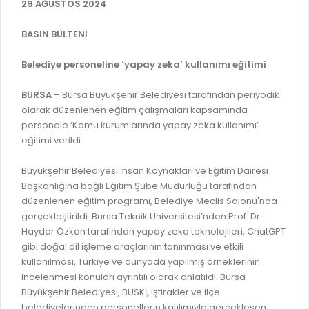
İLAN REKLAM E-BEYANNAME
29 AĞUSTOS 2024
BİLGİ EDİNME
YANGIN SİGORTA E-BEYANNAME
MECLİS
BASIN BÜLTENİ
BAŞVURU / KAYIT / SORGU
MECLİS ÜYELERİ
Belediye personeline ‘yapay zeka’ kullanımı eğitimi
ORKESTRA KAYIT
KOMİSYON ÜYELERİ
BURSA –
Bursa Büyükşehir Belediyesi tarafından periyodik
SEYAHAT KARTI SORGULAMA
olarak düzenlenen eğitim çalışmaları kapsamında
MECLİS KARARLARI
personele ‘Kamu kurumlarında yapay zeka kullanımı’
BURSA AKADEMİ
MECLİS GÜNDEMİ VE KARAR ÖZETLERİ
eğitimi verildi.
ÜCRETSİZ WİFİ NOKTALARI
YAYIN / PLAN / RAPOR
Büyükşehir Belediyesi İnsan Kaynakları ve Eğitim Dairesi
İTFAİYE RAPORU
Başkanlığına bağlı Eğitim Şube Müdürlüğü tarafından
STRATEJİK PLANLAR
düzenlenen eğitim programı, Belediye Meclis Salonu'nda
ONLİNE KATI ATIK BAŞVURUSU
PERFORMANS PROGRAMI
gerçekleştirildi. Bursa Teknik Üniversitesi’nden Prof. Dr.
İTFAİYE OLAY KAYDI BAŞVURUSU
Haydar Özkan tarafından yapay zeka teknolojileri, ChatGPT
BÜTÇE
gibi doğal dil işleme araçlarının tanınması ve etkili
BADEM KAYIT
kullanılması, Türkiye ve dünyada yapılmış örneklerinin
FAALİYET RAPORLARI
incelenmesi konuları ayrıntılı olarak anlatıldı. Bursa
İHALE İLANLARI
KESİN HESAPLAR
Büyükşehir Belediyesi, BUSKİ, iştirakler ve ilçe
DOĞRUDAN TEMİN İLANLARI
belediyelerinden personellerin katılımıyla gerçekleşen