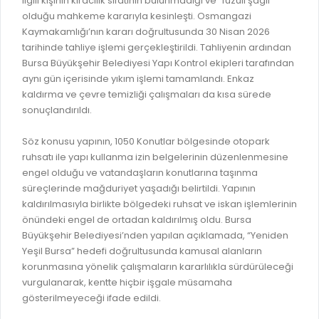
ilgili kişinin kiracılık sıfatının bulunmadığı ve “fuzuli şagil”
GELİR TARİFESİ
olduğu mahkeme kararıyla kesinleşti. Osmangazi
EVRAK TAKİBİ
İMAR PLANI DEĞİŞİKLİKLERİ
Kaymakamlığı’nın kararı doğrultusunda 30 Nisan 2026
MEZARLIK BİLGİ SİSTEMİ
tarihinde tahliye işlemi gerçekleştirildi. Tahliyenin ardından
UKOME TOPLANTILARI
Bursa Büyükşehir Belediyesi Yapı Kontrol ekipleri tarafından
GENEL EVRAK KAYIT
aynı gün içerisinde yıkım işlemi tamamlandı. Enkaz
FOTOĞRAF GALERİSİ
kaldırma ve çevre temizliği çalışmaları da kısa sürede
LOKMA DAĞITIM İZNİ BAŞVURUSU
BURSA GÜNLÜĞÜ DERGİSİ
sonuçlandırıldı.
BAĞLANTILAR
AYKOME KARARLARI
Söz konusu yapının, 1050 Konutlar bölgesinde otopark
WEB - MOBIL UYGULAMALARIMIZ
ruhsatı ile yapı kullanma izin belgelerinin düzenlenmesine
BURSA YAYINLARI
engel olduğu ve vatandaşların konutlarına taşınma
KURUM İÇİ UYGULAMALAR
YÖNETİM SİSTEMLERİ
süreçlerinde mağduriyet yaşadığı belirtildi. Yapının
E-DEVLET KAPISI
kaldırılmasıyla birlikte bölgedeki ruhsat ve iskan işlemlerinin
VİZYON & MİSYON
önündeki engel de ortadan kaldırılmış oldu. Bursa
NÖBETÇİ ECZANELER
Büyükşehir Belediyesi’nden yapılan açıklamada, “Yeniden
POLİTİKALARIMIZ
Yeşil Bursa” hedefi doğrultusunda kamusal alanların
HAL FİYATLARI
ENTEGRE YÖNETIM SISTEMI
korunmasına yönelik çalışmaların kararlılıkla sürdürüleceği
SANAL TURLAR
vurgulanarak, kentte hiçbir işgale müsamaha
KALITE BELGELERIMIZ
gösterilmeyeceği ifade edildi.
KURUMLAR
KVKK AYDINLATMA METNI