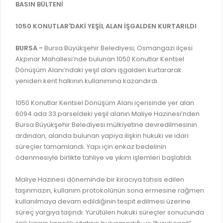
İLAN REKLAM E-BEYANNAME
BASIN BÜLTENİ
BİLGİ EDİNME
YANGIN SİGORTA E-BEYANNAME
MECLİS
1050 KONUTLAR'DAKİ YEŞİL ALAN İŞGALDEN KURTARILDI
BAŞVURU / KAYIT / SORGU
MECLİS ÜYELERİ
BURSA -
Bursa Büyükşehir Belediyesi, Osmangazi ilçesi
ORKESTRA KAYIT
Akpınar Mahallesi’nde bulunan 1050 Konutlar Kentsel
KOMİSYON ÜYELERİ
Dönüşüm Alanı’ndaki yeşil alanı işgalden kurtararak
SEYAHAT KARTI SORGULAMA
MECLİS KARARLARI
yeniden kent halkının kullanımına kazandırdı.
BURSA AKADEMİ
MECLİS GÜNDEMİ VE KARAR ÖZETLERİ
1050 Konutlar Kentsel Dönüşüm Alanı içerisinde yer alan
ÜCRETSİZ WİFİ NOKTALARI
6094 ada 33 parseldeki yeşil alanın Maliye Hazinesi’nden
YAYIN / PLAN / RAPOR
Bursa Büyükşehir Belediyesi mülkiyetine devredilmesinin
İTFAİYE RAPORU
ardından, alanda bulunan yapıya ilişkin hukuki ve idari
STRATEJİK PLANLAR
süreçler tamamlandı. Yapı için enkaz bedelinin
ONLİNE KATI ATIK BAŞVURUSU
PERFORMANS PROGRAMI
ödenmesiyle birlikte tahliye ve yıkım işlemleri başlatıldı.
İTFAİYE OLAY KAYDI BAŞVURUSU
BÜTÇE
Maliye Hazinesi döneminde bir kiracıya tahsis edilen
BADEM KAYIT
FAALİYET RAPORLARI
taşınmazın, kullanım protokolünün sona ermesine rağmen
İHALE İLANLARI
kullanılmaya devam edildiğinin tespit edilmesi üzerine
KESİN HESAPLAR
süreç yargıya taşındı. Yürütülen hukuki süreçler sonucunda
DOĞRUDAN TEMİN İLANLARI