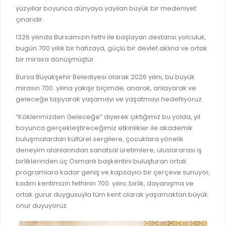
İLAN REKLAM E-BEYANNAME
BİLGİ EDİNME
yüzyıllar boyunca dünyaya yayılan büyük bir medeniyet
çınarıdır.
YANGIN SİGORTA E-BEYANNAME
MECLİS
BAŞVURU / KAYIT / SORGU
1326 yılında Bursamızın fethi ile başlayan destansı yolculuk,
MECLİS ÜYELERİ
bugün 700 yıllık bir hafızaya, güçlü bir devlet aklına ve ortak
ORKESTRA KAYIT
bir mirasa dönüşmüştür.
KOMİSYON ÜYELERİ
SEYAHAT KARTI SORGULAMA
Bursa Büyükşehir Belediyesi olarak 2026 yılını, bu büyük
MECLİS KARARLARI
mirasın 700. yılına yakışır biçimde; anarak, anlayarak ve
BURSA AKADEMİ
geleceğe taşıyarak yaşamayı ve yaşatmayı hedefliyoruz.
MECLİS GÜNDEMİ VE KARAR ÖZETLERİ
ÜCRETSİZ WİFİ NOKTALARI
YAYIN / PLAN / RAPOR
“Köklerimizden Geleceğe” diyerek çıktığımız bu yolda, yıl
boyunca gerçekleştireceğimiz etkinlikler ile akademik
İTFAİYE RAPORU
STRATEJİK PLANLAR
buluşmalardan kültürel sergilere, çocuklara yönelik
ONLİNE KATI ATIK BAŞVURUSU
deneyim alanlarından sanatsal üretimlere, uluslararası iş
PERFORMANS PROGRAMI
birliklerinden üç Osmanlı başkentini buluşturan ortak
İTFAİYE OLAY KAYDI BAŞVURUSU
programlara kadar geniş ve kapsayıcı bir çerçeve sunuyor,
BÜTÇE
kadim kentimizin fethinin 700. yılını; birlik, dayanışma ve
BADEM KAYIT
FAALİYET RAPORLARI
ortak gurur duygusuyla tüm kent olarak yaşamaktan büyük
İHALE İLANLARI
onur duyuyoruz.
KESİN HESAPLAR
DOĞRUDAN TEMİN İLANLARI