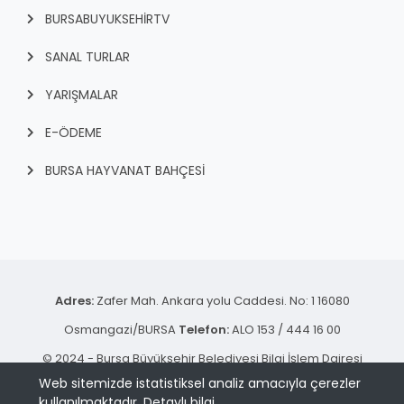
BURSABUYUKSEHIRTV
SANAL TURLAR
YARIŞMALAR
E-ÖDEME
BURSA HAYVANAT BAHÇESİ
Adres:
Zafer Mah. Ankara yolu Caddesi. No: 1 16080
Osmangazi/BURSA
Telefon:
ALO 153 / 444 16 00
© 2024 - Bursa Büyükşehir Belediyesi Bilgi İşlem Dairesi
Web sitemizde istatistiksel analiz amacıyla çerezler
Başkanlığı | Tüm hakkı saklıdır.
kullanılmaktadır.
Detaylı bilgi