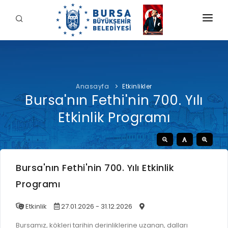
KURUMSAL
BELEDİYE
Anasayfa
Etkinlikler
BAŞKAN
Bursa'nın Fethi'nin 700. Yılı
İDARİ YAPI
Şahin BİBA
HİZMETLERİMİZ
Etkinlik Programı
YETKİ VE SORUMLULUKLAR
Başkan'a Mesaj
İNTERAKTİF
TARİHÇE
Özgeçmiş
ÖDEME
BURSA'YI KEŞFET
ŞİRKETLER VE KURULUŞLAR
Görevleri
Bursa'nın Fethi'nin 700. Yılı Etkinlik
E-ÖDEME
ETİK KOMİSYONU
İLETİŞİM
Programı
E-TEKLİF
ULUSAL / ULUSLARARASI İLİŞKİLER
Etkinlik
27.01.2026 - 31.12.2026
BUSKİ E-ÖDEME
LOGOLAR AMBLEMLER
Bursamız, kökleri tarihin derinliklerine uzanan, dalları