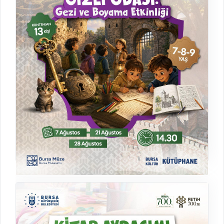
Zindankapı'nın Gizli Odası: Gezi ve Boyama
Atölyesi
Etkinlik