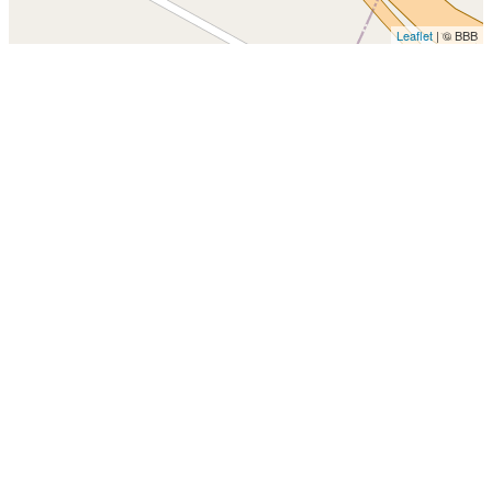
Leaflet
| © BBB