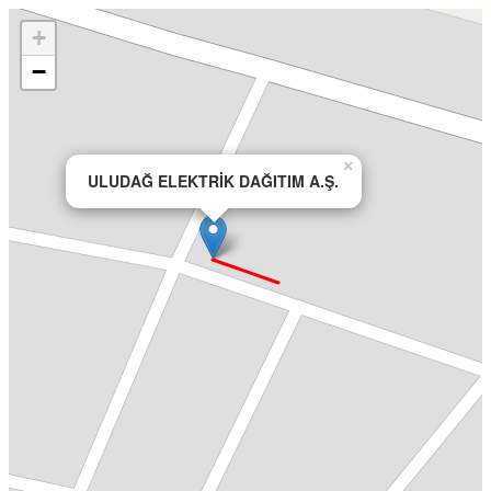
+
−
×
ULUDAĞ ELEKTRİK DAĞITIM A.Ş.