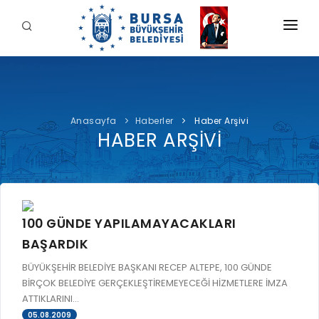
KURUMSAL
BELEDİYE
Anasayfa
Haberler
Haber Arşivi
BAŞKAN
HABER ARŞİVİ
İDARİ YAPI
Şahin BİBA
HİZMETLERİMİZ
YETKİ VE SORUMLULUKLAR
Başkan'a Mesaj
İNTERAKTİF
TARİHÇE
Özgeçmiş
ÖDEME
BURSA'YI KEŞFET
100 GÜNDE YAPILAMAYACAKLARI
ŞİRKETLER VE KURULUŞLAR
Görevleri
BAŞARDIK
E-ÖDEME
ETİK KOMİSYONU
İLETİŞİM
BÜYÜKŞEHİR BELEDİYE BAŞKANI RECEP ALTEPE, 100 GÜNDE
E-TEKLİF
ULUSAL / ULUSLARARASI İLİŞKİLER
BİRÇOK BELEDİYE GERÇEKLEŞTİREMEYECEĞİ HİZMETLERE İMZA
BUSKİ E-ÖDEME
ATTIKLARINI...
LOGOLAR AMBLEMLER
05.08.2009