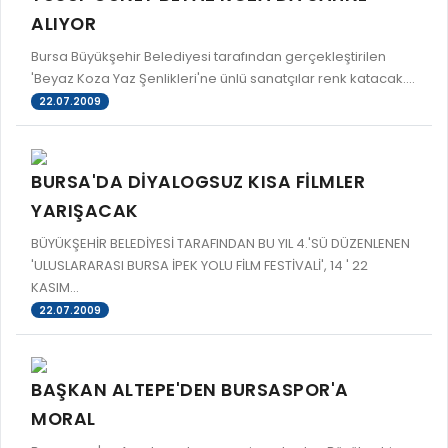
ALIYOR
Bursa Büyükşehir Belediyesi tarafından gerçekleştirilen
'Beyaz Koza Yaz Şenlikleri'ne ünlü sanatçılar renk katacak....
22.07.2009
BURSA'DA DİYALOGSUZ KISA FİLMLER
YARIŞACAK
BÜYÜKŞEHİR BELEDİYESİ TARAFINDAN BU YIL 4.'SÜ DÜZENLENEN
'ULUSLARARASI BURSA İPEK YOLU FİLM FESTİVALİ', 14 ' 22
KASIM...
22.07.2009
BAŞKAN ALTEPE'DEN BURSASPOR'A
MORAL