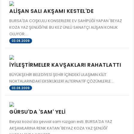
ALİŞAN SALI AKŞAMI KESTEL'DE
BURSA'DA COŞKULU KONSERLERE EV SAHİPLİĞİ YAPAN 'BEYAZ
KOZA YAZ ŞENLİĞİ'NE BU KEZ ÜNLÜ SANATÇI ALİŞAN KONUK
OLUYOR....
03.08.2009
İYİLEŞTİRMELER KAVŞAKLARI RAHATLATTI
BÜYÜKŞEHİR BELEDİYESİ ŞEHİR İÇİNDEKİ ULAŞIMIN KİLİT
NOKTALARINDAKİ EKSİKLİKLERİ ALTERNATİF ÇÖZÜMLERLE...
03.08.2009
GÜRSU'DA 'SAM' YELİ
Beyaz koza'da şevval sam rüzgarı esti. BURSA'DA YAZ
AKŞAMLARINA RENK KATAN 'BEYAZ KOZA YAZ ŞENLİĞİ'