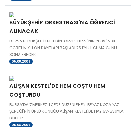
İLAN REKLAM E-BEYANNAME
BİLGİ EDİNME
YANGIN SİGORTA E-BEYANNAME
MECLİS
BÜYÜKŞEHİR ORKESTRASI'NA ÖĞRENCİ
BAŞVURU / KAYIT / SORGU
MECLİS ÜYELERİ
ALINACAK
ORKESTRA KAYIT
KOMİSYON ÜYELERİ
BURSA BÜYÜKŞEHİR BELEDİYE ORKESTRASI'NIN 2009 ' 2010
SEYAHAT KARTI SORGULAMA
ÖĞRETİM YILI ÖN KAYITLARI BAŞLADI.25 EYLÜL CUMA GÜNÜ
MECLİS KARARLARI
SONA ERECEK...
BURSA AKADEMİ
MECLİS GÜNDEMİ VE KARAR ÖZETLERİ
05.08.2009
ÜCRETSİZ WİFİ NOKTALARI
YAYIN / PLAN / RAPOR
İTFAİYE RAPORU
STRATEJİK PLANLAR
ALİŞAN KESTEL'DE HEM COŞTU HEM
ONLİNE KATI ATIK BAŞVURUSU
COŞTURDU
PERFORMANS PROGRAMI
İTFAİYE OLAY KAYDI BAŞVURUSU
BURSA'DA 7 MERKEZ İLÇEDE DÜZENLENEN 'BEYAZ KOZA YAZ
BÜTÇE
ŞENLİĞİ'NİN ÜNLÜ KONUĞU ALİŞAN, KESTEL'DE HAYRANLARIYLA
BADEM KAYIT
FAALİYET RAPORLARI
BİREBİR...
İHALE İLANLARI
05.08.2009
KESİN HESAPLAR
DOĞRUDAN TEMİN İLANLARI