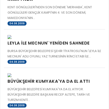
RUHSATLI HAFRİYAT ALANLARI
KENT GÖNÜLLÜLERİ'NDEN SON DÖNEME 'MERHABA', KENT
YÖNETMELIKLER / YÖNERGELER
GÖNÜLLÜLERİ GENÇLİK KAMPI'NIN 4. VE SON DÖNEMİ,
ŞİKAYET TAKİBİ (KURUMLAR)
KAMU HİZMET STANDARTLARI (KAHİS)
MAKEDONYA'NIN...
MÜHENDİS, MİMAR VE SÜRVEYAN KAYITLARI (İLÇE BELEDİYEL
04.08.2009
MÜHENDİS, MİMAR VE SÜRVEYAN KAYITLARI
VEFAT KAYDI GİRİŞİ (İLÇE BELEDİYELER)
LEYLA İLE MECNUN' YENİDEN SAHNEDE
YER SEÇİM BELGESİ, MOBİL VE SAHA DOLABI BAŞVURULARI
BURSA BÜYÜKŞEHİR BELEDİYESİ ŞEHİR TİYATROSU'NUN 'LEYLA İLE
MECNUN' ADLI OYUNU, YAZ TURNESİNİN İKİNCİ ETABI İLE...
GÜNLÜK KAZI ÇALIŞMALARI
04.08.2009
TARIMSAL AMAÇLI METEOROLOJİ İSTASYON VERİLERİ
BÜYÜKŞEHİR KUMYAKA'YA DA EL ATTI
BÜYÜKŞEHİR BELEDİYESİ KUMYAKA'YA DA EL ATIYOR.
BÜYÜKŞEHİR BELEDİYE BAŞKANI RECEP ALTEPE, TARİH VE
TURİZM KENTİ...
04.08.2009