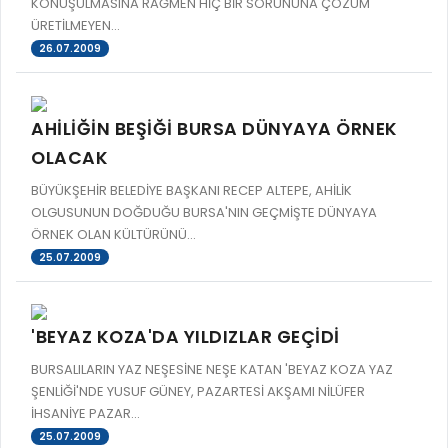
KONUŞULMASINA RAĞMEN HİÇ BİR SORUNUNA ÇÖZÜM
ÜRETİLMEYEN...
26.07.2009
AHİLİĞİN BEŞİĞİ BURSA DÜNYAYA ÖRNEK
OLACAK
BÜYÜKŞEHİR BELEDİYE BAŞKANI RECEP ALTEPE, AHİLİK
OLGUSUNUN DOĞDUĞU BURSA'NIN GEÇMİŞTE DÜNYAYA
ÖRNEK OLAN KÜLTÜRÜNÜ...
25.07.2009
'BEYAZ KOZA'DA YILDIZLAR GEÇİDİ
BURSALILARIN YAZ NEŞESİNE NEŞE KATAN 'BEYAZ KOZA YAZ
ŞENLİĞİ'NDE YUSUF GÜNEY, PAZARTESİ AKŞAMI NİLÜFER
İHSANİYE PAZAR...
25.07.2009