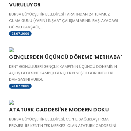
VURULUYOR
BURSA BÜYÜKŞEHİR BELEDİYESİ TARAFINDAN 24 TEMMUZ
CUMA GÜNÜ (YARIN) İNŞAAT ÇALIŞMALARININ BAŞLAYACAĞI
GÜRSU KAVŞAĞI,...
23.07.2009
GENÇLERDEN ÜÇÜNCÜ DÖNEME 'MERHABA'
KENT GÖNÜLLÜLERİ GENÇLİK KAMPI'NIN ÜÇÜNCÜ DÖNEMİNİN
AÇILIŞ GECESİNE KAMPÇI GENÇLERİN NEŞELİ GÖRÜNTÜLERİ
DAMGASINI VURDU.
23.07.2009
ATATÜRK CADDESİ'NE MODERN DOKU
BURSA BÜYÜKŞEHİR BELEDİYESİ, CEPHE SAĞLIKLAŞTIRMA
PROJESİ İLE KENTİN TEK MERKEZİ OLAN ATATÜRK CADDESİ'Nİ