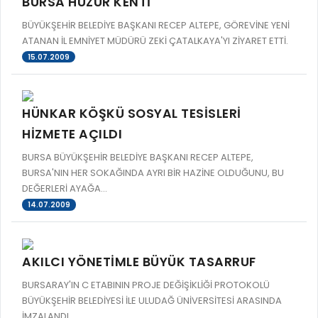
BURSA HUZUR KENTİ
BÜYÜKŞEHİR BELEDİYE BAŞKANI RECEP ALTEPE, GÖREVİNE YENİ
ATANAN İL EMNİYET MÜDÜRÜ ZEKİ ÇATALKAYA'YI ZİYARET ETTİ.
15.07.2009
HÜNKAR KÖŞKÜ SOSYAL TESİSLERİ
HİZMETE AÇILDI
BURSA BÜYÜKŞEHİR BELEDİYE BAŞKANI RECEP ALTEPE,
BURSA'NIN HER SOKAĞINDA AYRI BİR HAZİNE OLDUĞUNU, BU
DEĞERLERİ AYAĞA...
14.07.2009
AKILCI YÖNETİMLE BÜYÜK TASARRUF
BURSARAY'IN C ETABININ PROJE DEĞİŞİKLİĞİ PROTOKOLÜ
BÜYÜKŞEHİR BELEDİYESİ İLE ULUDAĞ ÜNİVERSİTESİ ARASINDA
İMZALANDI.