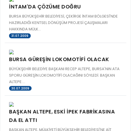
İNTAM'DA ÇÖZÜME DOĞRU
BURSA BÜYÜKŞEHİR BELEDİYESİ, ÇEKİRGE İNTAM BÖLGESİ'NDE
HAZIRLADIĞI KENTSEL DÖNÜŞÜM PROJESİ ÇALIŞMALARI
HAKKINDA MÜLK...
31.07.2009
BURSA GÜREŞİN LOKOMOTİFİ OLACAK
BÜYÜKŞEHİR BELEDİYE BAŞKANI RECEP ALTEPE, BURSA'NIN ATA
SPORU GÜREŞİN LOKOMOTİFİ OLACAĞINI SÖYLEDİ. BAŞKAN
ALTEPE:...
30.07.2009
BAŞKAN ALTEPE, ESKİ İPEK FABRİKASINA
DA EL ATTI
BAŞKAN ALTEPE, MÜLKİYETİ BÜYÜKŞEHİR BELEDİYESİ'NE AİT