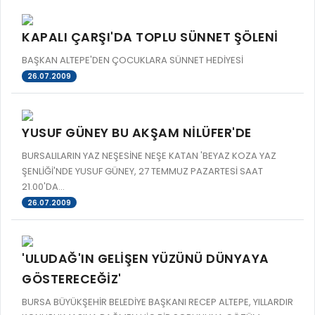
KAPALI ÇARŞI'DA TOPLU SÜNNET ŞÖLENİ
BAŞKAN ALTEPE'DEN ÇOCUKLARA SÜNNET HEDİYESİ
26.07.2009
YUSUF GÜNEY BU AKŞAM NİLÜFER'DE
BURSALILARIN YAZ NEŞESİNE NEŞE KATAN 'BEYAZ KOZA YAZ
ŞENLİĞİ'NDE YUSUF GÜNEY, 27 TEMMUZ PAZARTESİ SAAT
21.00'DA...
26.07.2009
'ULUDAĞ'IN GELİŞEN YÜZÜNÜ DÜNYAYA
GÖSTERECEĞİZ'
BURSA BÜYÜKŞEHİR BELEDİYE BAŞKANI RECEP ALTEPE, YILLARDIR