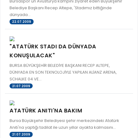
Bursaspor'un Avusturya kampını ziyaret eden Büyükşehir
Belediye Başkanı Recep Altepe, 'Stadımız bittiğinde
dünyada...
22.07.2009
"ATATÜRK STADI DA DÜNYADA
KONUŞULACAK"
BURSA BÜYÜKŞEHİR BELEDİYE BAŞKANI RECEP ALTEPE,
DÜNYADA EN SON TEKNOLOJİYLE YAPILAN ALİANZ ARENA,
SCHALKE 04 VE...
21.07.2009
ATATÜRK ANITI'NA BAKIM
Bursa Büyükşehir Belediyesi şehir merkezindeki Atatürk
Anıtı'na yaptığı tadilat ile uzun yıllar ayakta kalmasını...
21.07.2009