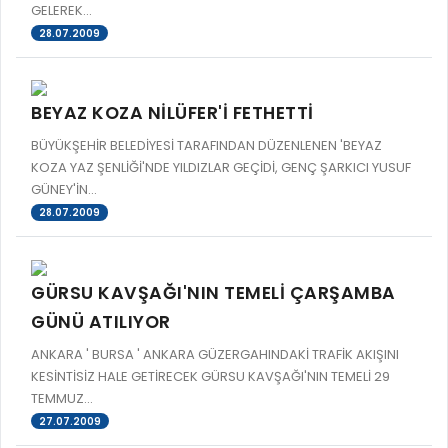
GELEREK...
28.07.2009
BEYAZ KOZA NİLÜFER'İ FETHETTİ
BÜYÜKŞEHİR BELEDİYESİ TARAFINDAN DÜZENLENEN 'BEYAZ
KOZA YAZ ŞENLİĞİ'NDE YILDIZLAR GEÇİDİ, GENÇ ŞARKICI YUSUF
GÜNEY'İN...
28.07.2009
GÜRSU KAVŞAĞI'NIN TEMELİ ÇARŞAMBA
GÜNÜ ATILIYOR
ANKARA ' BURSA ' ANKARA GÜZERGAHINDAKİ TRAFİK AKIŞINI
KESİNTİSİZ HALE GETİRECEK GÜRSU KAVŞAĞI'NIN TEMELİ 29
TEMMUZ...
27.07.2009