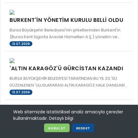
BURKENT'İN YÖNETİM KURULU BELLİ OLDU
Bursa Büyükşehir Belediyesi'nin şirketlerinden Burkent'in
(Bursa Kent Sigorta Aracılık Hizmetleri A.Ş.) yönetim ve...
13.07.2009
'ALTIN KARAGÖZ'Ü GÜRCİSTAN KAZANDI
BURSA BÜYÜKŞEHİR BELEDİYESİ TARAFINDAN BU YIL 23.'SÜ
DÜZENLENEN 'ULUSLARARASI ALTIN KARAGÖZ HALK DANSLARI...
13.07.2009
Web sitemizde istatistiksel analiz amacıyla çerezler
ÇELİK VE ALTEPE'DEN BİRLİK MESAJLARI
kullanılmaktadır.
Detaylı bilgi
Devlet Bakanı Faruk Çelik ve Bursa Büyükşehir Belediye
KABUL ET
REDDET
Başkanı Recep Altepe ile AK Parti İl Başkanı Nagip Vardar,...