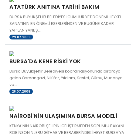
ATATÜRK ANITINA TARİHİ BAKIM
BURSA BÜYÜKŞEHİR BELEDİYESİ CUMHURİYET DÖNEMİ HEYKEL
SANATININ EN ÖNEMLİ ESERLERİNDEN VE BUGÜNE KADAR
YAPILAN YANLIŞ...
29.07.2009
BURSA'DA KENE RİSKİ YOK
Bursa Büyükşehir Belediyesi koordinasyonunda biraraya
gelen Osmangazi, Nilüfer, Yıldırım, Kestel, Gürsu, Mudanya
ve...
28.07.2009
NAİROBİ'NİN ULAŞIMINA BURSA MODELİ
KENYA'NIN NAİROBİ ŞEHRİNİ GELİŞTİRMEDEN SORUMLU BAKANI
ROBİNSON NJERU GİTHAE VE BERABERİNDEKİ HEYET BURSA'YA