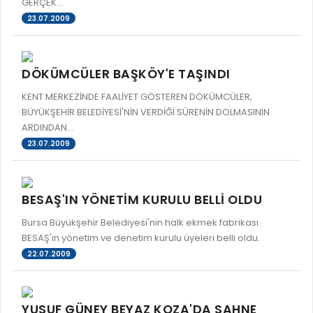
GERÇEK...
23.07.2009
DÖKÜMCÜLER BAŞKÖY'E TAŞINDI
KENT MERKEZİNDE FAALİYET GÖSTEREN DÖKÜMCÜLER,
BÜYÜKŞEHİR BELEDİYESİ'NİN VERDİĞİ SÜRENİN DOLMASININ
ARDINDAN...
23.07.2009
BESAŞ'IN YÖNETİM KURULU BELLİ OLDU
Bursa Büyükşehir Belediyesi'nin halk ekmek fabrikası
BESAŞ'ın yönetim ve denetim kurulu üyeleri belli oldu.
22.07.2009
YUSUF GÜNEY BEYAZ KOZA'DA SAHNE