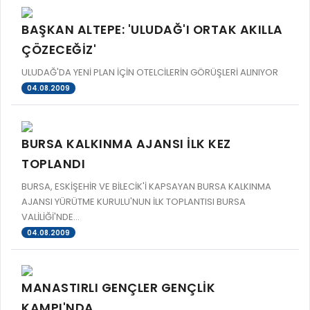
GELİR TARİFESİ
EVRAK TAKİBİ
BAŞKAN ALTEPE: 'ULUDAĞ'I ORTAK AKILLA
İMAR PLANI DEĞİŞİKLİKLERİ
MEZARLIK BİLGİ SİSTEMİ
ÇÖZECEĞİZ'
UKOME TOPLANTILARI
GENEL EVRAK KAYIT
ULUDAĞ'DA YENİ PLAN İÇİN OTELCİLERİN GÖRÜŞLERİ ALINIYOR
FOTOĞRAF GALERİSİ
04.08.2009
LOKMA DAĞITIM İZNİ BAŞVURUSU
BURSA GÜNLÜĞÜ DERGİSİ
BAĞLANTILAR
AYKOME KARARLARI
BURSA KALKINMA AJANSI İLK KEZ
WEB - MOBIL UYGULAMALARIMIZ
BURSA YAYINLARI
TOPLANDI
KURUM İÇİ UYGULAMALAR
YÖNETİM SİSTEMLERİ
BURSA, ESKİŞEHİR VE BİLECİK'İ KAPSAYAN BURSA KALKINMA
E-DEVLET KAPISI
AJANSI YÜRÜTME KURULU'NUN İLK TOPLANTISI BURSA
VİZYON & MİSYON
VALİLİĞİ'NDE...
NÖBETÇİ ECZANELER
POLİTİKALARIMIZ
04.08.2009
HAL FİYATLARI
ENTEGRE YÖNETIM SISTEMI
SANAL TURLAR
KALITE BELGELERIMIZ
MANASTIRLI GENÇLER GENÇLİK
KURUMLAR
KAMPI'NDA
KVKK AYDINLATMA METNI